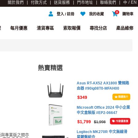
關於我們
付款方式
送貨服務
門市地址
聯絡我們
中 / EN
0
登入 / 註冊
我的收藏
購物車
架
每月優惠
清貨專區
索取報價
尋找分店
產品維修
熱賣精選
Asus RT-AX52 AX1800 雙頻路
由器 #90ig08T0-MFAH00
$349
精選推介
Microsoft Office 2024 中小企業
中文盒裝版 #EP2-06647
$1,799
$1,998
今期優惠價
Logitech MK270R 中文無線滑
版與專業版之間亦
鼠鍵盤組合