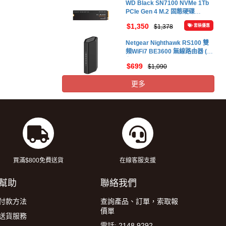
WD Black SN7100 NVMe 1Tb
PCIe Gen 4 M.2 固態硬碟
#WDS100T4X0E
$1,350
$1,378
套裝優惠
Netgear Nighthawk RS100 雙
頻WiFi7 BE3600 無線路由器 (黑
色) #Rs100-x00
$699
$1,090
更多
買滿$800免費送貨
在線客服支援
幫助
聯絡我們
付款方法
查詢產品、訂單，索取報
價單
送貨服務
電話: 2148 9292