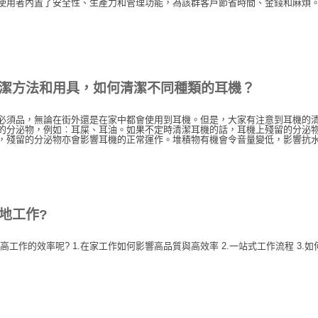
者內置了安全性、生產力和管理功能，為該群客戶節省時間、金錢和麻煩。 價錢 安全性 
潔方法和用具，如何清潔不同種類的耳機？
必須品，無論在街外還是在家中都會使用到耳機。但是，大家有注意到耳機的
的分泌物，例如︰耳屎、耳油。如果不定時清潔耳機的話，耳機上殘留的分泌
，殘留的分泌物亦會影響耳機的正常運作。堆積物有機會令音量變低，影響抗
地工作?