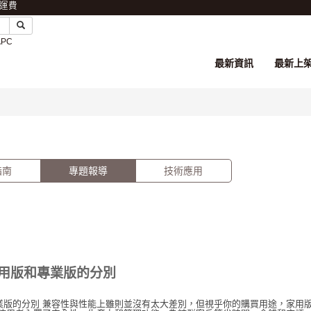
免運費
APC
最新資訊
最新上
指南
專題報導
技術應用
0家用版和專業版的分別
以及專業版的分別 兼容性與性能上雖則並沒有太大差別，但視乎你的購買用途，家用