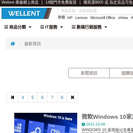
Wellent 偉倫網上商店
14間門市免費取貨
購買滿$800 或 指定貨品可
熱搜:
HP
Lenovo
Microsoft Office
sView
商品分類
IT服務
數碼行銷服務
最新資訊
新聞資訊
選購
Previous
Next
4
5
6
7
8
微軟Windows 1
2021-10-08
WINDOWS 10 家用版