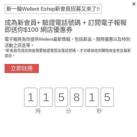
付款方法
新一輪Wellent Eshop新會員招募又來了!!
成為新會員+ 驗證電話號碼 + 訂閱電子報報
即送你$100 網店優惠券
電子報將為你提供Wellent最新情報，包括新品、限時優惠以及特別
活動之訊息等。
*新會員完成註冊後需要驗證電郵及電話號碼，才可確保收到購物現金劵及最新
資訊。
立即註冊
門市免費自取
原裝行貨保證
1
1
5
8
1
4
買滿$800免費送貨
在線客服支援
時
分
秒
關於我們
客戶服務