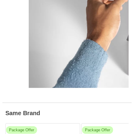
看
看
顯
示
安
"上一張投影片"
全
性
四
個
元
素
的
浮
安全核
動
透過預設的 
切
享有不斷
換
檢
視
部
深入了解
Same Brand
分
Package Offer
Package Offer