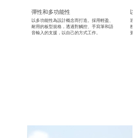
彈性和多功能性
以
以多功能性為設計概念而打造。採用輕盈、
透過
耐用的板型規格，透過對觸控、手寫筆和語
務使用
音輸入的支援，以自己的方式工作。
更
準