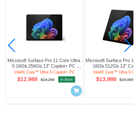
Microsoft Surface Pro 11 Core Ultra 
Microsoft Surface Pro 11 C
5 16Gb 256Gb 13" Copilot+ PC 
16Gb 512Gb 13" Copil
w/Win11Pro #EP2-20083 (Black)
w/Win11Pro #EP2-20134 
Intel® Core™ Ultra 5 Copilot+ PC
Intel® Core™ Ultra 5 Cop
$12,988
$13,988
$14,288
In Stock
$16,309