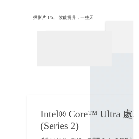
投影片 1/5。 效能提升，一整天
先看看顯示功能及效能六個元素的浮動切換檢視
完
結
搶
先
看
看
顯
Intel® Core™ Ultra 
示
功
(Series 2)
能
"上一張投影片"
及
效