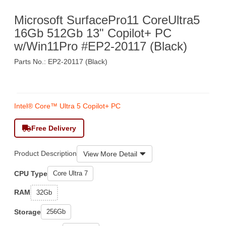
Microsoft SurfacePro11 CoreUltra5
16Gb 512Gb 13" Copilot+ PC
w/Win11Pro #EP2-20117 (Black)
Parts No.: EP2-20117 (Black)
$14,690
Intel® Core™ Ultra 5 Copilot+ PC
Free Delivery
Product Description
View More Detail
CPU Type
Core Ultra 7
RAM
32Gb
Storage
256Gb