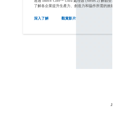
透過 Intel® Core™ Ultra 處理器 (Series 2) 解鎖
能
了解各企業提升生產力、創造力和協作所需的效能
六
個
深入了解
觀賞影片
元
素
的
浮
動
效能提
切
換
Surfa
檢
21
讓團隊
視
部
分
為您