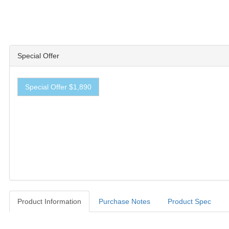
Special Offer
Special Offer $1,890
Product Information
Purchase Notes
Product Spec
Product Information