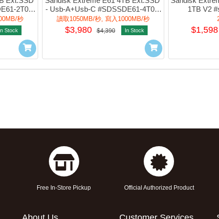
B Ext.SSD 
Sandisk Extreme E61 4TB Ext.SSD 
Sandisk Extre
E61-2T00-
- Usb-A+Usb-C #SDSSDE61-4T00-
1TB V2 
)
G25(平行進口)
00MB/秒
讀取1050MB/秒, 寫入1000MB/秒
$3,980
$1,598
In Stock
$4,390
In Stock
Free In-Store Pickup
Official Authorized Product
About Us
Customer Services