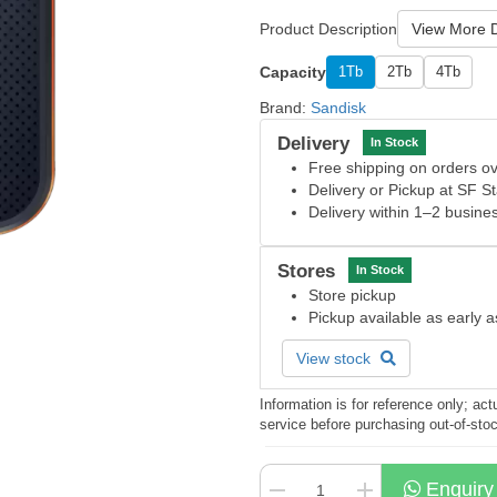
Product Description
View More D
Capacity
1Tb
2Tb
4Tb
Brand:
Sandisk
Delivery
In Stock
Free shipping on orders 
Delivery or Pickup at SF S
Delivery within 1–2 busine
Stores
In Stock
Store pickup
Pickup available as early 
View stock
Information is for reference only; a
service before purchasing out-of-sto
Enquiry