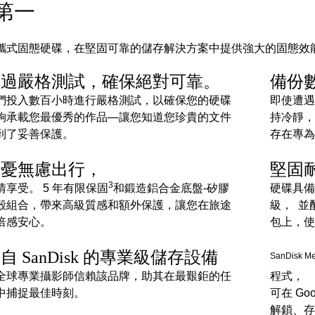
第一
 PRO 便攜式固態硬碟，在堅固可靠的儲存解決方案中提供強大的固
經過嚴格測試，確保絕對可靠。
備份
們投入數百小時進行嚴格測試，以確保您的硬碟
即使遭遇
夠承載您最優秀的作品—讓您知道您珍貴的文件
持冷靜，
到了妥善保護。
存在專為
無憂無慮出行，
堅固
3
情享受。 5 年有限保固
和鍛造鋁合金底盤-矽膠
硬碟具備
殼組合，帶來高級質感和額外保護，讓您在旅途
級，
並
倍感安心。
包上，使
自 SanDisk 的專業級儲存設備
SanDisk Me
全球專業攝影師信賴該品牌，助其在最艱鉅的任
程式，
中捕捉最佳時刻。
可在 Go
解鎖、存