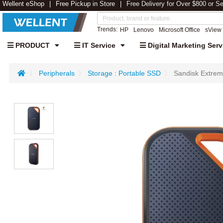
Wellent eShop
Free Pickup in Store
Free Delivery for Over $800 or S
Trends:
HP
Lenovo
Microsoft Office
sView
PRODUCT
IT Service
Digital Marketing Serv
Peripherals
Storage : Portable SSD
Sandisk Extr