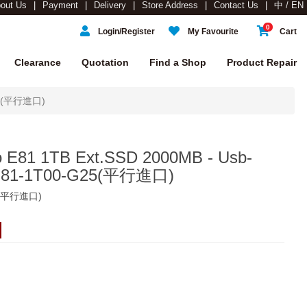
out Us
Payment
Delivery
Store Address
Contact Us
中 / EN
0
Login/Register
My Favourite
Cart
Clearance
Quotation
Find a Shop
Product Repair
G25(平行進口)
o E81 1TB Ext.SSD 2000MB - Usb-
E81-1T00-G25(平行進口)
25(平行進口)