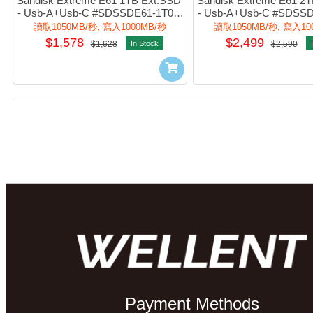
Sandisk Extreme E61 1TB Ext.SSD 
Sandisk Extreme E61 2T
- Usb-A+Usb-C #SDSSDE61-1T00-
- Usb-A+Usb-C #SDSSD
G25(平行進口)
G25(平行進口
讀取1050MB/秒, 寫入1000MB/秒
讀取1050MB/秒, 寫入10
$1,578
$2,499
$1,628
In Stock
$2,590
Payment Methods