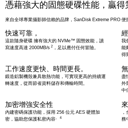
憑藉強大的固態硬碟性能，贏得
來自全球專業攝影師信賴的品牌，SanDisk Extreme
快速可靠，
這款隨身硬碟 擁有強大的 NVMe™ 固態效能，讀
我
2
寫速度高達 2000MB/s
，足以應付任何冒險。
能
得
工作速度更快、時間更長。
鍛造鋁製機殼兼具散熱功能，可實現更高的持續運
盡
轉速度，從而節省資料儲存和傳輸時間。
外
中
加密增強安全性
來
內建密碼保護功能，採用 256 位元 AES 硬體加
，
。 4
密，協助您保護私密內容
務