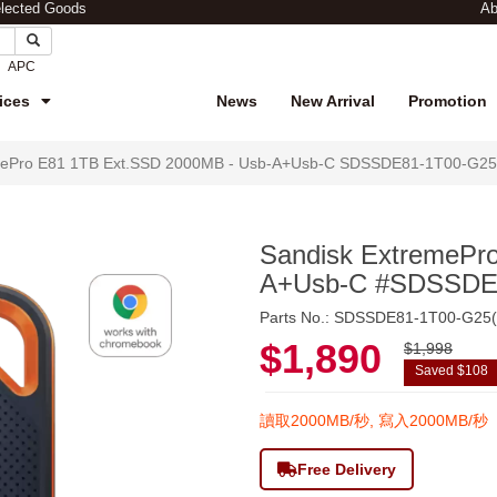
elected Goods
Ab
APC
ices
News
New Arrival
Promotion
emePro E81 1TB Ext.SSD 2000MB - Usb-A+Usb-C SDSSDE81-1T00-
Sandisk ExtremePr
A+Usb-C #SDSSD
Parts No.: SDSSDE81-1T00-G
$1,890
$1,998
Saved $108
讀取2000MB/秒, 寫入2000MB/秒
Free Delivery