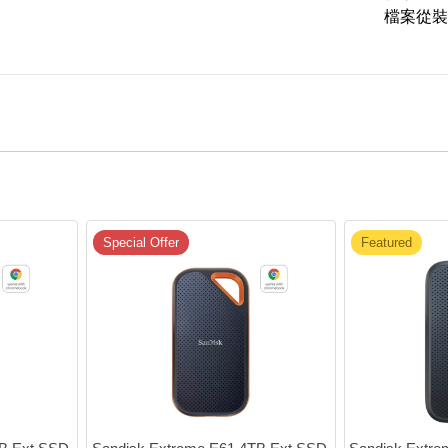
檔案從裝
Special Offer
Featured