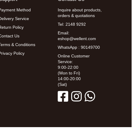
Payment Method
Inquire about products,
orders & quotations
Delivery Service
Tel: 2148 9292
Return Policy
Email:
Contact Us
eshop@wellent.com
Terms & Conditions
WhatsApp : 90149700
Privacy Policy
Online Customer
Service:
9:00-22:00
(Mon to Fri)
14:00-20:00
(Sat)