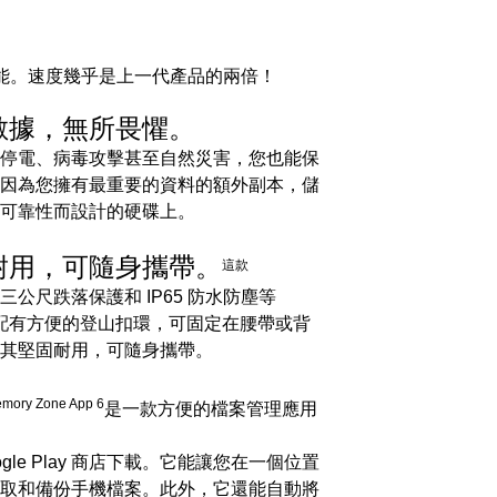
態效能。速度幾乎是上一代產品的兩倍！
數據，無所畏懼。
停電、病毒攻擊甚至自然災害，您也能保
因為您擁有最重要的資料的額外副本，儲
可靠性而設計的硬碟上。
耐用，可隨身攜帶。
這款
三公尺跌落保護和 IP65 防水防塵等
配有方便的登山扣環，可固定在腰帶或背
其堅固耐用，可隨身攜帶。
mory Zone App 6
是一款方便的檔案管理應用
ogle Play 商店下載。它能讓您在一個位置
取和備份手機檔案。此外，它還能自動將