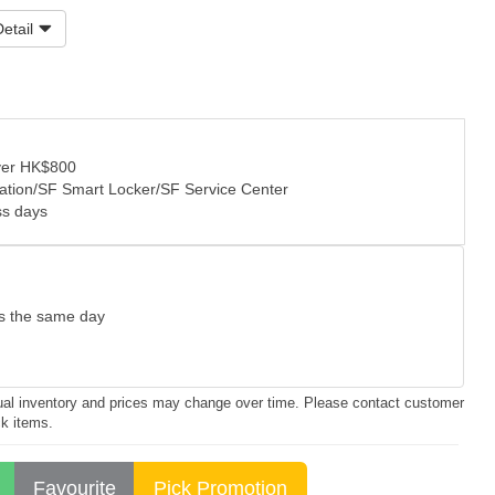
etail
over HK$800
tation/SF Smart Locker/SF Service Center
ss days
as the same day
ctual inventory and prices may change over time. Please contact customer
ck items.