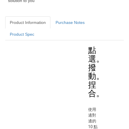
solution to you
Product Information
Purchase Notes
Product Spec
Product Information
點
選。
撥
動。
捏
合。
使用
邊對
邊的
10 點