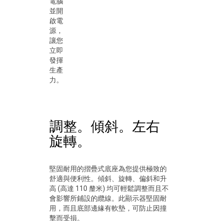
電腦
並開
啟電
源，
讓您
立即
發揮
生產
力。
調整。傾斜。左右
旋轉。
堅固耐用的摺疊式底座為您提供極致的
舒適與便利性。傾斜、旋轉、偏斜和升
高 (高達 110 釐米) 均可輕鬆調整而且不
會影響所鋪設的纜線。此顯示器堅固耐
用，而且底部邊緣有軟墊，可防止因撞
擊而受損。