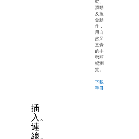
動、
滑動
及捏
合動
作，
用自
然又
直覺
的手
勢順
暢瀏
覽。
下載
手冊
插
入。
連
線。