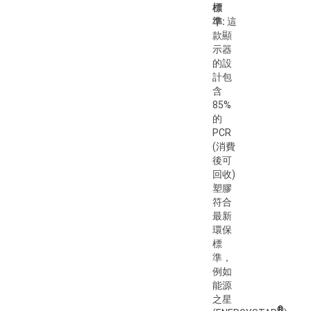
標
準:
這
款顯
示器
的設
計包
含
85%
的
PCR
(消費
後可
回收)
塑膠
符合
最新
環保
標
準，
例如
能源
之星
®