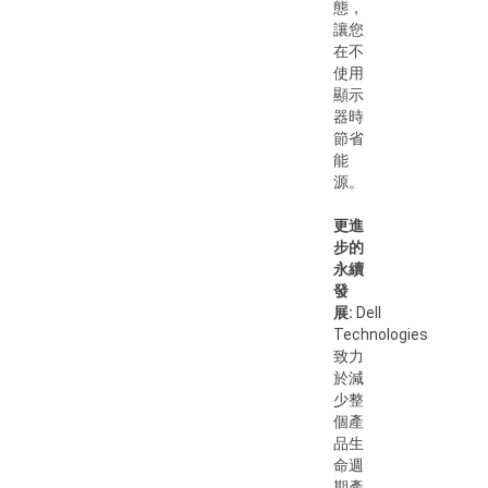
態，
讓您
在不
使用
顯示
器時
節省
能
源。
更進
步的
永續
發
展:
Dell
Technologies
致力
於減
少整
個產
品生
命週
期產