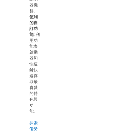
器機
群。
便利
的自
訂功
能:
利
用功
能表
啟動
器和
快速
鍵快
速存
取最
喜愛
的特
色與
功
能。
探索
優勢