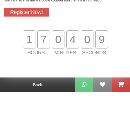
you can receive the welcome coupon and the latest information.
Free In-Store
Official Authorized
Pickup
Product
Register Now!
1
7
0
4
0
9
Free Delivery for
Customer Support
Purchase Over
$800
HOURS
MINUTES
SECONDS
About Us
Customer Services
Back
Support
Contact Us