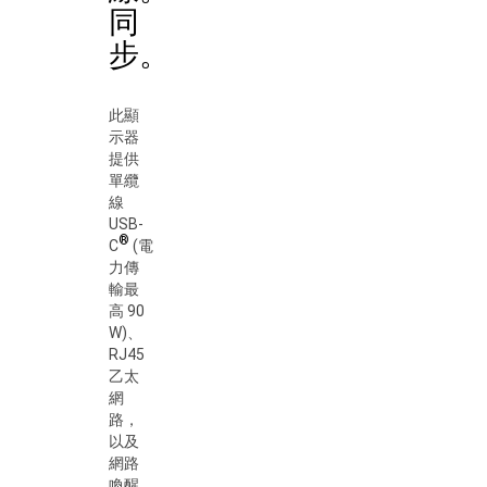
同
步。
此顯
示器
提供
單纜
線
USB-
®
C
(電
力傳
輸最
高 90
W)、
RJ45
乙太
網
路，
以及
網路
喚醒