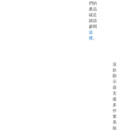
們的
產品
碳足
跡請
參閱
這
裡
。
這
款
顯
示
器
支
援
多
作
業
系
統