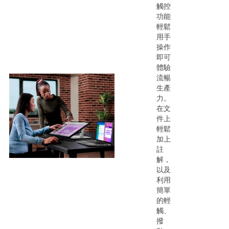
觸控
功能
輕鬆
用手
操作
即可
體驗
流暢
生產
力。
在文
件上
輕鬆
加上
註
解，
以及
利用
簡單
的輕
觸、
撥