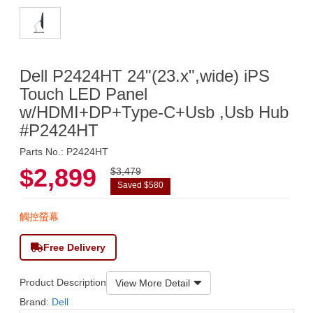
Dell P2424HT 24"(23.x",wide) iPS
Touch LED Panel
w/HDMI+DP+Type-C+Usb ,Usb Hub
#P2424HT
Parts No.: P2424HT
$2,899
$3,479
Saved $580
觸控螢幕
Free Delivery
Product Description
View More Detail
Brand:
Dell