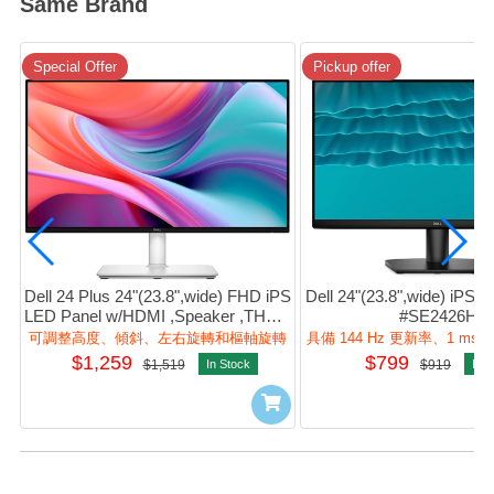
Same Brand
Special Offer
Pickup offer
Dell 24 Plus 24"(23.8",wide) FHD iPS 
Dell 24"(23.8",wide) iP
LED Panel w/HDMI ,Speaker ,THSP 
#SE2426H
(Ash White) #s2425HsM
可調整高度、傾斜、左右旋轉和樞軸旋轉
具備 144 Hz 更新率、1 m
$1,259
$799
$1,519
In Stock
$919
In S