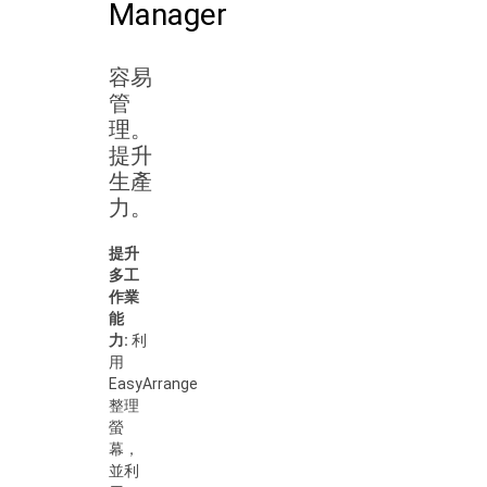
Manager
容易
管
理。
提升
生產
力。
提升
多工
作業
能
力:
利
用
EasyArrange
整理
螢
幕，
並利