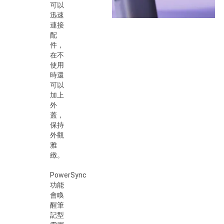
可以
迅速
連接
配
件，
在不
使用
時還
可以
加上
外
蓋，
保持
外觀
雅
緻。
PowerSync
功能
會喚
醒筆
記型