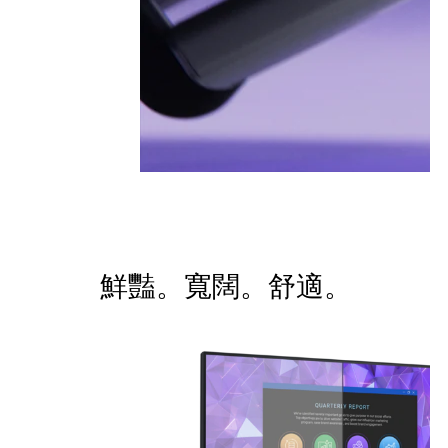
鮮豔。寬闊。舒適。