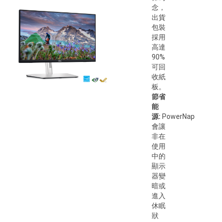
念，
出貨
包裝
採用
高達
90%
可回
收紙
板。
節省
能
源:
PowerNap
會讓
非在
使用
中的
顯示
器變
暗或
進入
休眠
狀