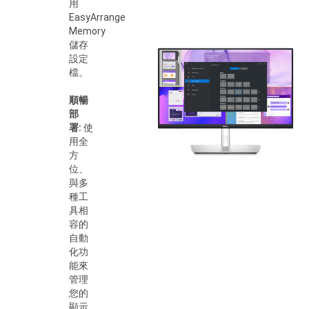
用
EasyArrange
Memory
儲存
設定
檔。
順暢
部
署:
使
用全
方
位、
與多
種工
具相
容的
自動
化功
能來
管理
您的
顯示