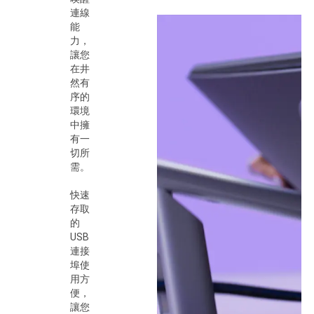
連線
能
力，
讓您
在井
然有
序的
環境
中擁
有一
切所
需。
快速
存取
的
USB
連接
埠使
用方
便，
讓您