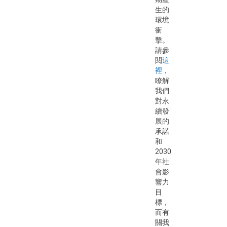
生的
環境
衝
擊。
請參
閱
這
裡
，
瞭解
我們
對永
續發
展的
承諾
和
2030
年社
會影
響力
目
標，
而有
關我