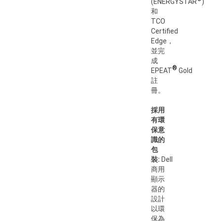
(ENERGYSTAR
)
和
TCO
Certified
Edge，
並完
成
®
EPEAT
Gold
註
冊。
採用
有環
保意
識的
包
裝:
Dell
商用
顯示
器的
設計
以環
保為