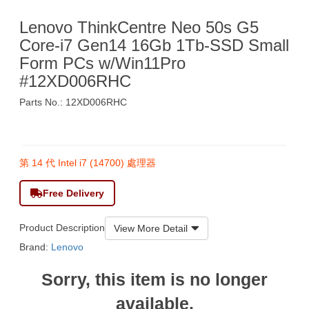
Lenovo ThinkCentre Neo 50s G5
Core-i7 Gen14 16Gb 1Tb-SSD Small
Form PCs w/Win11Pro
#12XD006RHC
Parts No.: 12XD006RHC
$7,390
第 14 代 Intel i7 (14700) 處理器
Free Delivery
Product Description
View More Detail
Brand:
Lenovo
Sorry, this item is no longer
available.