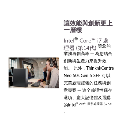
讓效能與創新更上
一層樓
®
Intel
Core™ i7 處
讓您的
理器 (第14代)
業務再創高峰 ─ 為您結合
創新與生產力來提升效
能。 此外，ThinknkCentre
Neo 50s Gen 5 SFF 可以
完美處理複雜的任務與創
意專案 ─ 這全賴彈性儲存
選項、龐大記憶體及選購
®
Arc™ 圖形處理器 (GPU)
的Intel
。