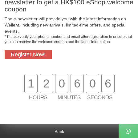
newsletter to get a HK$100 eShop welcome
coupon
The e-newsletter will provide you with the latest information on
Wellent, including new arrivals, limited-time offers, and special
events.
* Please verify your phone number and email after registration to ensure that
Free In-Store
Official Authorized
you can receive the welcome coupon and the latest information.
Pickup
Product
Register Now!
Free Delivery for
Customer Support
1
2
0
6
0
5
Purchase Over
$800
HOURS
MINUTES
SECONDS
About Us
Customer Services
Support
Back