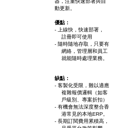
器，注重快速部署與自
動更新。
優點：
-
上線快，快速部署，
註冊即可使用
-
隨時隨地存取，只要有
網絡，管理層和員工
就能隨時處理業務。
缺點：
-
客製化受限，難以適應
複雜報價邏輯（如客
戶級別、專案折扣）
-
有機會無法深度整合香
港常見的本地
ERP
。
-
長期訂閱費用累積高，