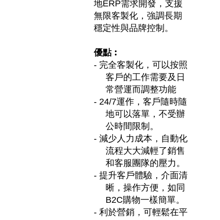
地
ERP
需求開發，支援
無限客製化，強調長期
穩定性與品牌控制。
優點︰
-
完全客製化，可以按照
客戶的工作需要及日
常營運而調整功能
-
24/7
運作，客戶隨時隨
地可以落單，不受辦
公時間限制。
-
減少人力成本，自動化
流程大大減輕了銷售
和客服團隊的壓力。
-
提升客戶體驗，介面清
晰，操作方便，如同
B2C
購物一樣簡單。
-
利於營銷，可輕鬆在平