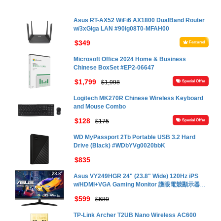
優惠
Asus RT-AX52 WiFi6 AX1800 DualBand Router
w/3xGiga LAN #90ig08T0-MFAH00
$349
Featured
Microsoft Office 2024 Home & Business
Chinese BoxSet #EP2-06647
$1,799
$1,998
Special Offer
Logitech MK270R Chinese Wireless Keyboard
and Mouse Combo
$128
$175
Special Offer
WD MyPassport 2Tb Portable USB 3.2 Hard
Drive (Black) #WDbYVg0020bbK
$835
Asus VY249HGR 24" (23.8" Wide) 120Hz iPS
w/HDMI+VGA Gaming Monitor 護眼電競顯示器
#90LM06A3-B01411
$599
$689
TP-Link Archer T2UB Nano Wireless AC600