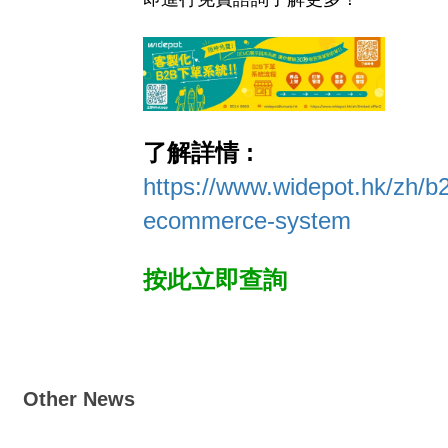
了解詳情
:
https://www.widepot.hk/zh/b
ecommerce-system
按此立即查詢
Other News