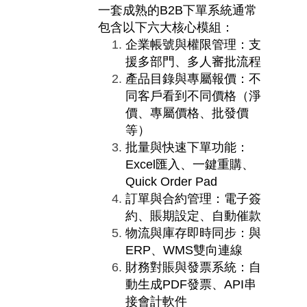
一套成熟的
B2B
下單系統通常
包含以下六大核心模組：
企業帳號與權限管理：支
援多部門、多人審批流程
產品目錄與專屬報價：不
同客戶看到不同價格（淨
價、專屬價格、批發價
等）
批量與快速下單功能：
Excel
匯入、一鍵重購、
Quick Order Pad
訂單與合約管理：電子簽
約、賬期設定、自動催款
物流與庫存即時同步：與
ERP
、
WMS
雙向連線
財務對賬與發票系統：自
動生成
PDF
發票、
API
串
接會計軟件