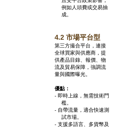
且受平台政策影響，
例如人頭費或交易抽
成。
4.2
市場平台型
第三方撮合平台，連接
全球買家與供應商，提
供產品目錄、報價、物
流及貿易保障，強調流
量與國際曝光。
優點：
-
即時上線，無需技術門
檻。
-
自帶流量，適合快速測
試市場。
-
支援多語言、多貨幣及