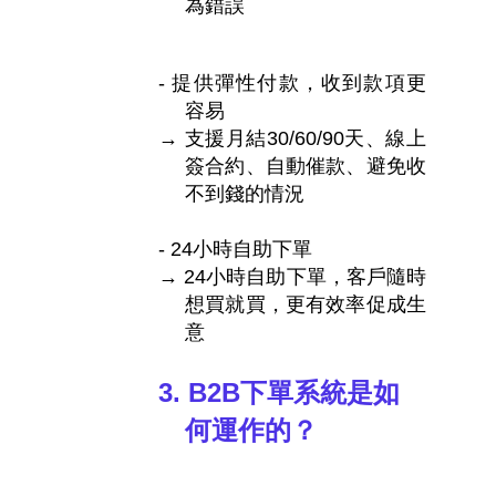
為錯誤
-
提供彈性付款，收到款項更
容易
→ 支援月結
30/60/90
天、線上
簽合約、自動催款、避免收
不到錢的情況
-
24
小時自助下單
→
24
小時自助下單，客戶隨時
想買就買，更有效率促成生
意
3.
B2B
下單系統是如
何運作的？