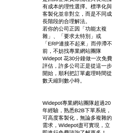
有成本的理性選擇。標準化與
客製化並非對立，而是不同成
長階段的合理解法。
若你的公司正因「功能太複
雜」、「要求太特別」或
「
ERP
連接不起來」而停滯不
前，不妨找專業網站團隊
Widepot
花
30
分鐘做一次免費
評估，許多公司正是從這一步
開始，順利把訂單處理時間從
數天縮到數小時。
Widepot
專業網站團隊超過
20
年經驗，熟悉
B2B
下單系統，
可高度客製化，無論多複雜的
需求，
Widepot
盡可實現，立
即進行免費諮詢了解更多！