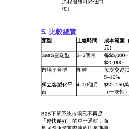
流程服務可降低門
檻）。
5.
比較總覽
類型
上線時間
成本範圍
元）
SaaS
雲端型
3–6
個月
每
$5,000–
$20,000
市場平台型
即時
每次交易
5–10%
獨立客製化平
4–10
個月
$50–150
台
（一次性
B2B
下單系統市場已不再是
「越快越好」的單一邏輯，而
是回歸企業實際流程與長期擁