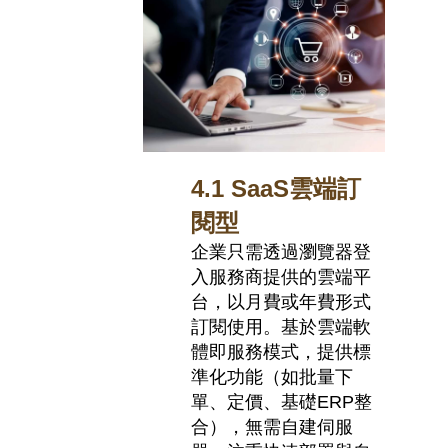
4.1 SaaS
雲端訂
閱型
企業只需透過瀏覽器登
入服務商提供的雲端平
台，以月費或年費形式
訂閱使用。基於雲端軟
體即服務模式，提供標
準化功能（如批量下
單、定價、基礎
ERP
整
合），無需自建伺服