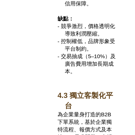
信用保障。
缺點：
-
競爭激烈，價格透明化
導致利潤壓縮。
-
控制權低，品牌形象受
平台制約。
-
交易抽成（
5–10%
）及
廣告費用增加長期成
本。
4.3
獨立客製化平
台
為企業量身打造的
B2B
下單系統，基於企業獨
特流程、報價方式及本