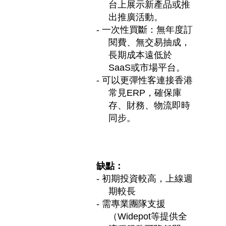
台上展示新產品或推
出推廣活動。
-
一次性買斷：無年度訂
閱費、無交易抽成，
長期成本遠低於
SaaS
或市場平台。
-
可以更彈性客連接香港
常見
ERP
，確保庫
存、財務、物流即時
同步。
缺點：
-
初期投資較高，上線週
期較長
-
需專業團隊支援
（
Widepot
等提供全