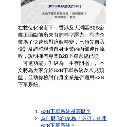
在數位化浪潮下，香港及大灣區
B2B
企
業正面臨前所未有的轉型壓力。有些企
業為了快速應對這個轉變，已預先自我
檢討及調整現時自身企業的內部運作流
程，說明擁有專業
B2B
下單系統已從
「可選功能」升級為「生存門檻」。本
文將為大家介紹
B2B
下單系統及常見類
型，並助你檢討自身企業是否適用
B2B
下單系統。
B2B下單系統是甚麼？
為什麼你的業務「必須」使用
B2B下單系統？