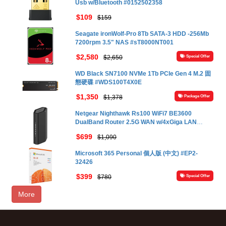
Usb w/Bluetooth #0152502358
$109
$159
Seagate ironWolf-Pro 8Tb SATA-3 HDD -256Mb
7200rpm 3.5" NAS #sT8000NT001
$2,580
$2,650
Special Offer
WD Black SN7100 NVMe 1Tb PCIe Gen 4 M.2 固
態硬碟 #WDS100T4X0E
$1,350
$1,378
Package Offer
Netgear Nighthawk Rs100 WiFi7 BE3600
DualBand Router 2.5G WAN w/4xGiga LAN
(Black) #Rs100-x00
$699
$1,090
Microsoft 365 Personal 個人版 (中文) #EP2-
32426
$399
$780
Special Offer
More