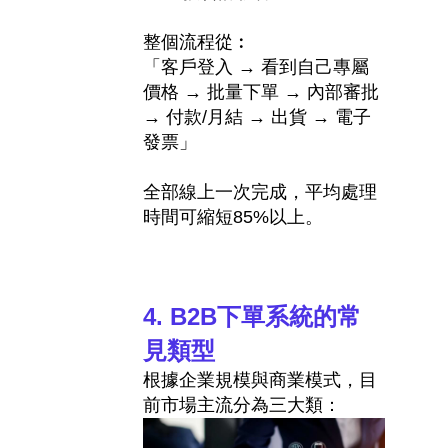
整個流程從︰
「客戶登入
→
看到自己專屬
價格
→
批量下單
→
內部審批
→
付款
/
月結
→
出貨
→
電子
發票」
全部線上一次完成，平均處理
時間可縮短
85%
以上。
4. B2B
下單系統的常
見類型
根據企業規模與商業模式，目
前市場主流分為三大類：