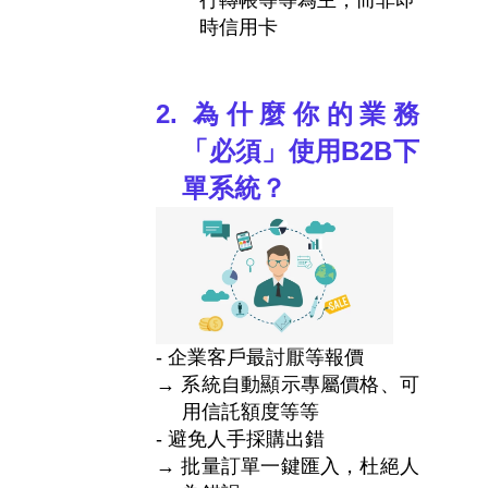
時信用卡
2.
為什麼你的業務
「必須」使用
B2B
下
單系統？
-
企業客戶最討厭等報價
→ 系統自動顯示專屬價格、可
用信託額度等等
-
避免人手採購出錯
→ 批量訂單一鍵匯入
，杜絕人