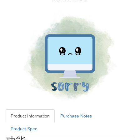
Product Information
Purchase Notes
Product Spec
Product Information