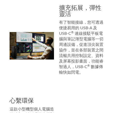
擴充拓展，彈性
靈活
有了智能接線，您可透過
便捷易用的 USB-A 及
®
USB-C
連線接駁平板電
腦與筆記簿型電腦等一切
周邊設備，促進頂尖裝置
協作，並在各部裝置之間
流暢共用控制設定、資料
及屏幕投影畫面，功能睿
®
智過人，USB-C
數據傳
輸快如閃電。
心繫環保
這款小型機型個人電腦造