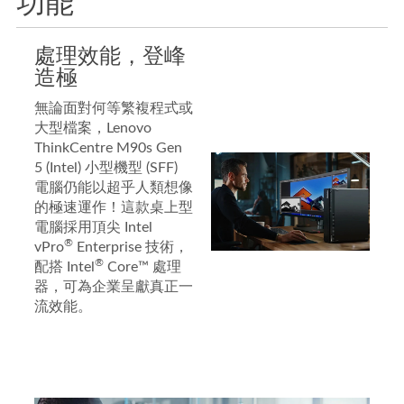
功能
處理效能，登峰
造極
無論面對何等繁複程式或
大型檔案，Lenovo
ThinkCentre M90s Gen
5 (Intel) 小型機型 (SFF)
電腦仍能以超乎人類想像
的極速運作！這款桌上型
電腦採用頂尖 Intel
®
vPro
Enterprise 技術，
®
配搭 Intel
Core™ 處理
器，可為企業呈獻真正一
流效能。