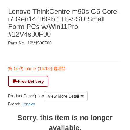
Lenovo ThinkCentre m90s G5 Core-
i7 Gen14 16Gb 1Tb-SSD Small
Form PCs w/Win11Pro
#12V4s00F00
Parts No.: 12V4S00F00
$7,990
第 14 代 Intel i7 (14700) 處理器
Free Delivery
Product Description
View More Detail
Brand:
Lenovo
Sorry, this item is no longer
available.