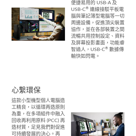
便捷易用的 USB-A 及
®
USB-C
連線接駁平板電
腦與筆記簿型電腦等一切
周邊設備，促進頂尖裝置
協作，並在各部裝置之間
流暢共用控制設定、資料
及屏幕投影畫面，功能睿
®
智過人，USB-C
數據傳
輸快如閃電。
心繫環保
這款小型機型個人電腦造
工精良，以循環再造原則
為重，在多項組件中融入
回收再利用原料 (PCC) 再
造材質，足見我們對促進
可持續發展的決心。再