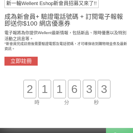
新一輪Wellent Eshop新會員招募又來了!!
成為新會員+ 驗證電話號碼 + 訂閱電子報報
即送你$100 網店優惠券
電子報將為你提供Wellent最新情報，包括新品、限時優惠以及特別
活動之訊息等。
*新會員完成註冊後需要驗證電郵及電話號碼，才可確保收到購物現金劵及最新
資訊。
立即註冊
門市免費自取
原裝行貨保證
2
1
1
6
3
3
買滿$800免費送貨
在線客服支援
時
分
秒
關於我們
客戶服務