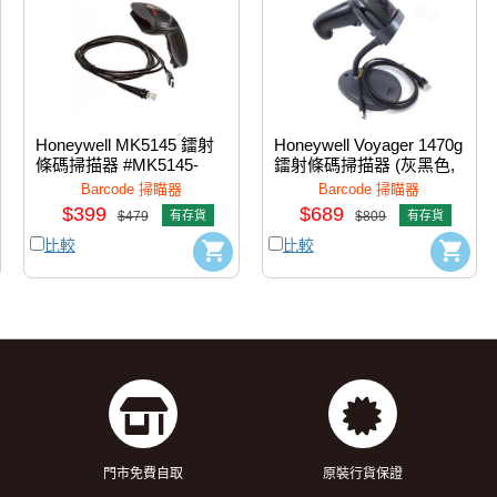
Honeywell MK5145 鐳射
Honeywell Voyager 1470g 
條碼掃描器 #MK5145-
鐳射條碼掃描器 (灰黑色, 
31A38
連支架)  #1470g2D-2Usb-
Barcode 掃瞄器
Barcode 掃瞄器
1-A
$399
$689
$479
有存貨
$809
有存貨
比較
比較
門市免費自取
原裝行貨保證