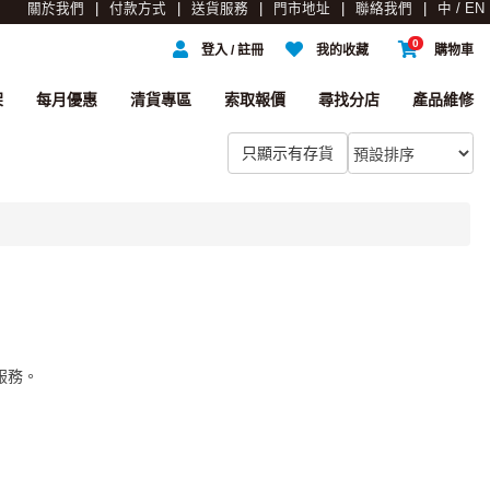
關於我們
付款方式
送貨服務
門市地址
聯絡我們
中 / EN
0
登入 / 註冊
我的收藏
購物車
架
每月優惠
清貨專區
索取報價
尋找分店
產品維修
貨服務。