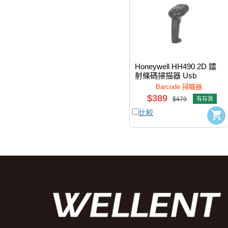
Honeywell HH490 2D 鐳
射條碼掃描器 Usb 
#HH490-R1-1USB-A
Barcode 掃瞄器
$389
$479
有存貨
比較