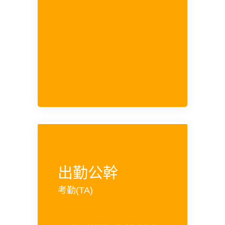
出勤公幹
考勤(TA)