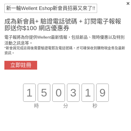
內容，機構/公司英文名稱，送貨地址，聯絡人名稱，電話，電
新一輪Wellent Eshop新會員招募又來了!!
郵
等簡單資訊
成為新會員+ 驗證電話號碼 + 訂閱電子報報
以WHATSAPP聯絡我們
即送你$100 網店優惠券
電子報將為你提供Wellent最新情報，包括新品、限時優惠以及特別
以EMAIL聯絡我們
活動之訊息等。
*新會員完成註冊後需要驗證電郵及電話號碼，才可確保收到購物現金劵及最新
資訊。
填寫查詢表格
立即註冊
1
5
0
3
1
8
時
分
秒
其他方案