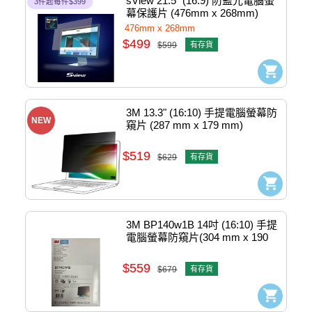
sView 21.5" (16:9) 防藍光電腦螢
3件起每件$399
幕保護片 (476mm x 268mm) 
#sbFAg-21.5w9
476mm x 268mm
$499
$599
有存貨
3M 13.3" (16:10) 手提電腦螢幕防
NEW
窺片 (287 mm x 179 mm) 
#bP133w1b
$519
$629
有存貨
3M BP140w1B 14吋 (16:10) 手提
電腦螢幕防窺片(304 mm x 190 
mm) #bP140w1b
$559
$679
有存貨