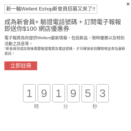
新一輪Wellent Eshop新會員招募又來了!!
成為新會員+ 驗證電話號碼 + 訂閱電子報報
即送你$100 網店優惠券
電子報將為你提供Wellent最新情報，包括新品、限時優惠以及特別
門市免費自取
原裝行貨保證
活動之訊息等。
*新會員完成註冊後需要驗證電郵及電話號碼，才可確保收到購物現金劵及最新
資訊。
立即註冊
買滿$800免費送貨
在線客服支援
關於我們
1
9
1
9
5
3
客戶服務
時
分
秒
幫助
聯絡我們