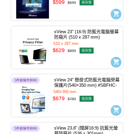
$599
$699
有存貨
sView 23" (16:9) 防藍光電腦螢幕
防窺片 (510 x 287 mm) 
#SPFAG2-23W9
510 x 287 mm
$629
$899
有存貨
sView 24″ 懸掛式防藍光電腦熒幕
3件起每件$599
保護片(540×350 mm) #SBFHC-
24C-A
540×350 mm
$679
$789
有存貨
sView 23.8" (闊屏16:9) 抗藍光螢
3件起每件$599
幕防窺片 (536 x 301mm) 