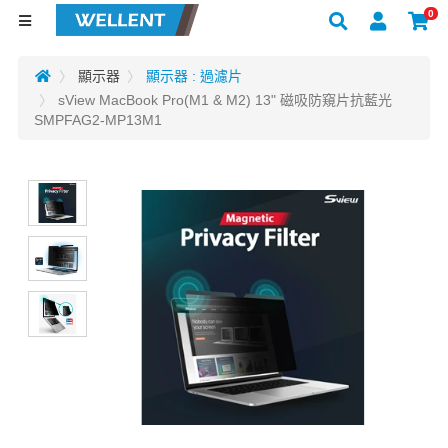
0
顯示器
顯示器 : 過濾片
sView MacBook Pro(M1 & M2) 13" 磁吸防窺片抗藍光
SMPFAG2-MP13M1