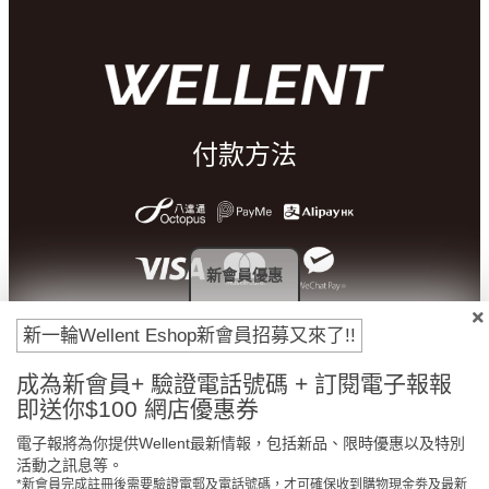
付款方法
新會員優惠
新一輪Wellent Eshop新會員招募又來了!!
成為新會員+ 驗證電話號碼 + 訂閱電子報報
即送你$100 網店優惠券
門市免費自取
原裝行貨保證
電子報將為你提供Wellent最新情報，包括新品、限時優惠以及特別
活動之訊息等。
*新會員完成註冊後需要驗證電郵及電話號碼，才可確保收到購物現金劵及最新