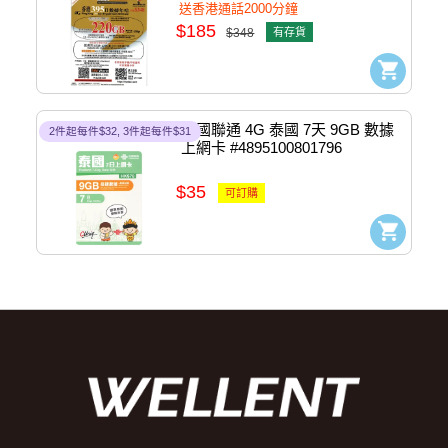
#4897133220063
送香港通話2000分鐘
$185
$348
有存貨
中國聯通 4G 泰國 7天 9GB 數據
2件起每件$32, 3件起每件$31
上網卡 #4895100801796
$35
可訂購