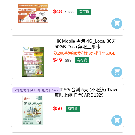
#4895100800157
$48
$188
有存貨
HK Mobile 香港 4G_Local 30天 
50GB-Data 無限上網卡 
#4897133225112 < Jun2026 升至
送200香港通話分鐘 及 提升至60GB
60GB >
$49
$88
有存貨
FTT 5G 台灣 5天 (不限速) Travel 
2件起每件$47, 3件起每件$46
無限上網卡 #CARD1329
$50
有存貨