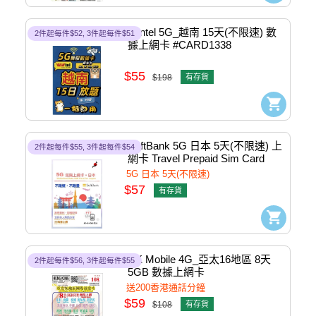
Wintel 5G_越南 15天(不限速) 數
2件起每件$52, 3件起每件$51
據上網卡 #CARD1338
$55
$198
有存貨
SoftBank 5G 日本 5天(不限速) 上
2件起每件$55, 3件起每件$54
網卡 Travel Prepaid Sim Card 
#CARD1303
5G 日本 5天(不限速)
$57
有存貨
HK Mobile 4G_亞太16地區 8天 
2件起每件$56, 3件起每件$55
5GB 數據上網卡 
#4897133225150
送200香港通話分鐘
$59
$108
有存貨