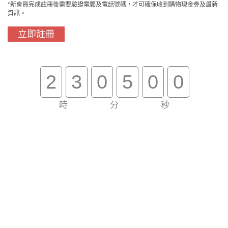
*新會員完成註冊後需要驗證電郵及電話號碼，才可確保收到購物現金劵及最新
資訊。
立即註冊
2
3
0
5
0
0
時
分
秒
送貨服務
送貨服務