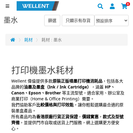
0
墨水
耗材
耗材 : 墨水
打印機墨水耗材
Wellent 偉倫提供多款
原裝正版噴墨打印機消耗品
，包括各大
品牌的
油墨及墨盒（Ink / Ink Cartridge）
，涵蓋
HP、
Canon、Epson、Brother
等主流型號，適合家用、辦公室及
商業打印（Home & Office Printing）需要。
我們協助客戶
比較價格與打印效能
，讓你輕鬆選購最合適的原
裝墨盒產品。
所有產品均為
香港原廠行貨正貨保證
，
價錢實惠
，
款式及型號
齊備
，並提供門市自取或送貨上門服務，網上選購更方便安
心。