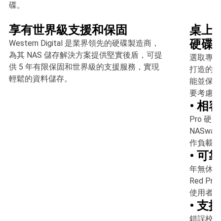
碟。
享有世界級支援和保固
桌上型
硬碟
Western Digital 是業界領先的硬碟製造商，
為其 NAS 儲存解決方案提供堅實後盾，可提
選取專為針
供 5 年有限保固和世界級的支援服務，實現
打造的硬
輕鬆的資料儲存。
能並保留
要考慮以
• 相
Pro 硬
NASwa
作負載調
• 可
年無休的
Red 
使用者 
• 支援
錯誤校正