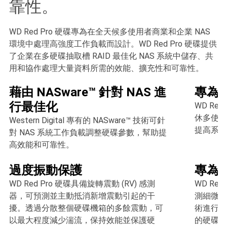
靠性。
WD Red Pro 硬碟專為在全天候多使用者商業和企業 NAS
環境中處理高強度工作負載而設計。WD Red Pro 硬碟提供
了企業在多硬碟抽取槽 RAID 最佳化 NAS 系統中儲存、共
用和協作處理大量資料所需的效能、擴充性和可靠性。
藉由 NASware™ 針對 NAS 進
專為
行最佳化
WD Re
休多使用
Western Digital 專有的 NASware™ 技術可針
提高系統
對 NAS 系統工作負載調整硬碟參數，幫助提
高效能和可靠性。
過度振動保護
專為
WD Red Pro 硬碟具備旋轉震動 (RV) 感測
WD Re
器，可預測並主動抵消新增震動引起的干
測細微的
擾。透過分散整個硬碟機箱的多餘震動，可
術進行自
以最大程度減少湍流，保持效能並保護硬
的硬碟。