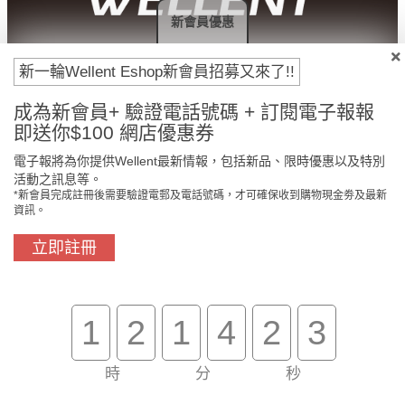
新會員優惠
付款方法
新一輪Wellent Eshop新會員招募又來了!!
成為新會員+ 驗證電話號碼 + 訂閱電子報報
即送你$100 網店優惠券
電子報將為你提供Wellent最新情報，包括新品、限時優惠以及特別
活動之訊息等。
*新會員完成註冊後需要驗證電郵及電話號碼，才可確保收到購物現金劵及最新
資訊。
立即註冊
門市免費自取
原裝行貨保證
1
2
1
4
2
3
買滿$800免費送貨
在線客服支援
時
分
秒
關於我們