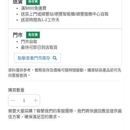
送貨
有存貨
滿$800免運費
送貨上門或順豐站/順豐智能櫃/順豐服務中心自取
送貨時間為1-2工作天
門市
有存貨
門市自取
最快可即日到店取貨
點擊查看門市庫存
資料僅供參考，實際貨存及價格可隨時間變動。購買缺貨產品前可先
向客服查詢。
購買數量
需要大量採購？聯繫我們的客服團隊，我們將快速回應並提供最
佳方案，確保滿足您的需求。