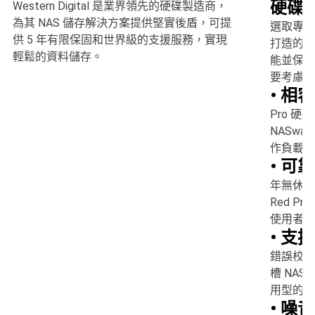
硬碟
Western Digital 是業界領先的硬碟製造商，
為其 NAS 儲存解決方案提供堅實後盾，可提
選取專為針
供 5 年有限保固和世界級的支援服務，實現
打造的硬
輕鬆的資料儲存。
能並保留
要考慮以
• 相
Pro 硬
NASwa
作負載調
• 可
年無休的
Red 
使用者 
• 支援
錯誤校正
槽 NA
用型的桌
• 噪