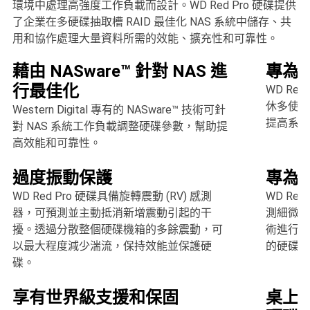
環境中處理高強度工作負載而設計。WD Red Pro 硬碟提供
了企業在多硬碟抽取槽 RAID 最佳化 NAS 系統中儲存、共
用和協作處理大量資料所需的效能、擴充性和可靠性。
藉由 NASware™ 針對 NAS 進
專為
行最佳化
WD Re
休多使用
Western Digital 專有的 NASware™ 技術可針
提高系統
對 NAS 系統工作負載調整硬碟參數，幫助提
高效能和可靠性。
過度振動保護
專為
WD Red Pro 硬碟具備旋轉震動 (RV) 感測
WD Re
器，可預測並主動抵消新增震動引起的干
測細微的
擾。透過分散整個硬碟機箱的多餘震動，可
術進行自
以最大程度減少湍流，保持效能並保護硬
的硬碟。
碟。
享有世界級支援和保固
桌上型