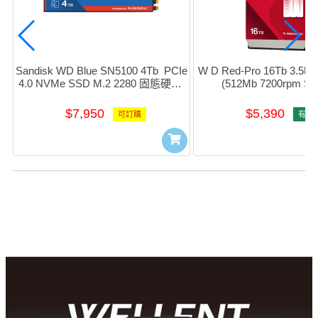
Sandisk WD Blue SN5100 4Tb  PCIe 
W D Red-Pro 16Tb 3.5吋
4.0 NVMe SSD M.2 2280 固態硬碟 
(512Mb 7200rpm SAT
#WDS400T5b0E-00CPE0
#WD161KFGX
$7,950
$5,390
可訂購
有存