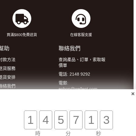
買滿$800免費送貨
在線客服支援
幫助
聯絡我們
付款方法
查詢產品、訂單，索取報
價單
送貨服務
電話: 2148 9292
退貨安排
電郵:
聯絡我們
eshop@wellent.com
條款及細則
WhatsApp : 90149700
私隱政策
客服營業時間:
9:00-22:00
1
4
5
7
1
2
(星期一至五)
14:00-20:00
(星期六)
時
分
秒