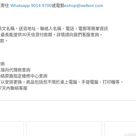
或寄往
Whatsapp:9014 9700
或電郵
eshop@wellent.com
英文名稱，送貨地址，聯絡人名稱，電話，電郵等簡單資訊
最長能提供30天信貸付款期。詳情請向我們客服查詢。
付款。
理商
直接向代理商查詢
聯絡原廠指定維修中心查詢
可以安排更換。商品包括但不限於桌上電腦、手提電腦、打印機等。
7天內聯絡客服