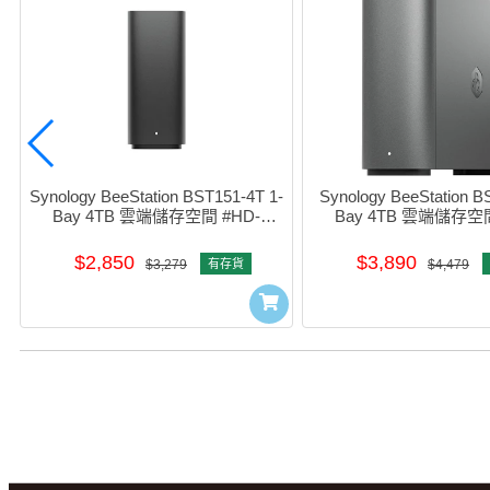
Synology BeeStation BST151-4T 1-
Synology BeeStation B
Bay 4TB 雲端儲存空間 #HD-
Bay 4TB 雲端儲存空間
BST15104
BST1704 (4TB
$2,850
$3,890
$3,279
有存貨
$4,479