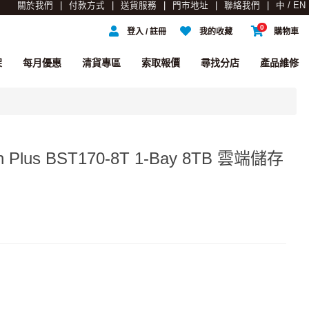
關於我們
付款方式
送貨服務
門市地址
聯絡我們
中 / EN
0
登入 / 註冊
我的收藏
購物車
架
每月優惠
清貨專區
索取報價
尋找分店
產品維修
ion Plus BST170-8T 1-Bay 8TB 雲端儲存