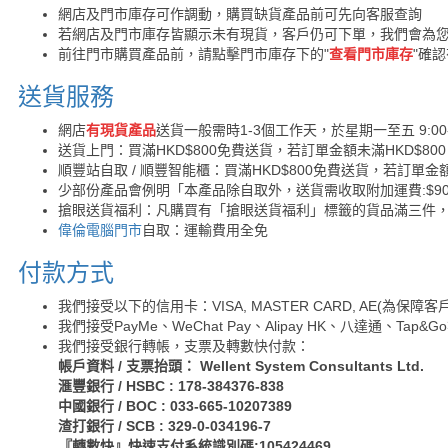
網店及門市庫存可作調動，購買缺貨產品前可先向客服查詢
若網店及門市庫存皆顯示未有現貨，客戶仍可下單，我們會為
前往門市購買產品前，請點擊門市庫存下的"
查看門市庫存
"確
送貨服務
網店
有現貨產品
送貨一般需時1-3個工作天，於星期一至五 9:00
送貨上門：買滿HKD$800免費送貨，若訂單金額未滿HKD$80
順豐站自取 / 順豐智能櫃：買滿HKD$800免費送貨，若訂單金額
少部份產品會例明「本產品除自取外，送貨需收取附加運費:$90 /
搶眼送貨福利：凡購買有「搶眼送貨福利」標籤的貨品滿三件
偉倫電腦門市
自取：運輸費用全免
付款方式
我們接受以下的信用卡：VISA, MASTER CARD, AE(為
我們接受PayMe、WeChat Pay、Alipay HK、八達通、Tap
我們接受銀行轉帳，支票及轉數快付款：
帳戶資料 / 支票抬頭： Wellent System Consultants Ltd.
滙豐銀行 / HSBC : 178-384376-838
中國銀行 / BOC : 033-665-10207389
渣打銀行 / SCB : 329-0-034196-7
『轉數快』快速支付系統識別碼:105424469