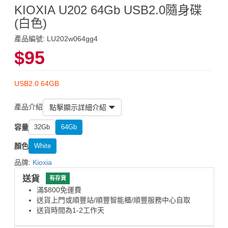
KIOXIA U202 64Gb USB2.0隨身碟
(白色)
產品編號: LU202w064gg4
$95
USB2.0 64GB
產品介紹
點擊顯示詳細介紹
容量
32Gb
64Gb
顏色
White
品牌:
Kioxia
送貨
有存貨
滿$800免運費
送貨上門或順豐站/順豐智能櫃/順豐服務中心自取
送貨時間為1-2工作天