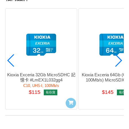
Kioxia Exceria 32Gb MicroSDHC 記
Kioxia Exceria 64Gb (C10
憶卡 #LmEX1L032gg4
100Mb/s) MicroSDX
#LmEX1L064gg
C10, UHS-I, 100Mb/s
$115
$145
有存貨
有存貨