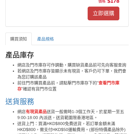
$178
價格 :
購買須知
產品規格
購買須知
產品庫存
網店及門市庫存可作調動，購買缺貨產品前可先向客服查詢
若網店及門市庫存皆顯示未有現貨，客戶仍可下單，我們會
為您訂購該產品
前往門市購買產品前，請點擊門市庫存下的"
查看門市庫
存
"確認有貨門市位置
送貨服務
網店
有現貨產品
送貨一般需時1-3個工作天，於星期一至五
9:00-18:00 內派送，送貨範圍限香港地區。
送貨上門：買滿HKD$800免費送貨，若訂單金額未滿
HKD$800，需支付HKD$50運輸費用。(部份特價產品除外)