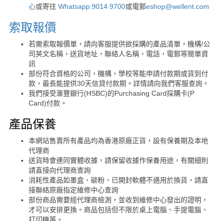
心
或寄往
Whatsapp:9014 9700
或電郵
eshop@wellent.com
索取報價
若需索取報價單，請向客服提供欲採購的產品清單，機構/公
司英文名稱，送貨地址，聯絡人名稱，電話，電郵等簡單資
訊
部份符合資格的公司，機構，學校等能申請付款期或貨到付
款，最長能提供30天信貸付款期。詳情請向我們客服查詢。
我們接受滙豐銀行(HSBC)的Purchasing Card採購卡(P
Card)付款。
產品保養
本網站售賣所有產品均為香港原廠正貨，設有保養期及本地
代理商
送貨時會連同實體收據，請保留收據作保養用途，有關細則
請直接向代理商查詢
消耗性產品如墨盒、碳粉、已開封軟體不適用於換貨，請直
接聯絡原廠指定維修中心查詢
部份商品需要經代理商檢測，並收到維修中心發出的證明，
才可以安排更換。商品包括但不限於桌上電腦、手提電腦、
打印機等。