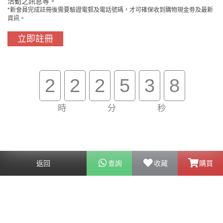
活動之訊息等。
*新會員完成註冊後需要驗證電郵及電話號碼，才可確保收到購物現金劵及最新
資訊。
立即註冊
門市免費自取
原裝行貨保證
2
2
2
5
3
8
時
分
秒
買滿$800免費送貨
在線客服支援
關於我們
客戶服務
返回
查詢
收藏
購買
幫助
聯絡我們