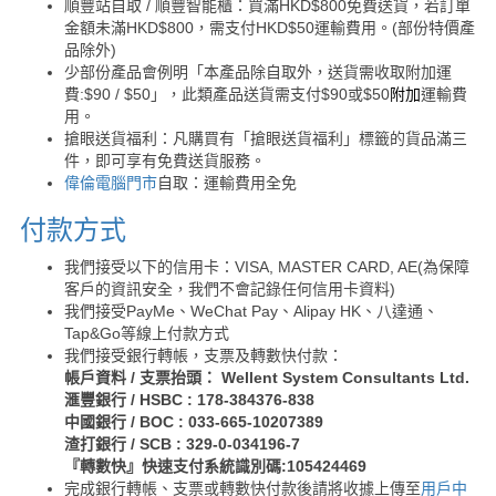
順豐站自取 / 順豐智能櫃：買滿HKD$800免費送貨，若訂單
金額未滿HKD$800，需支付HKD$50運輸費用。(部份特價產
品除外)
少部份產品會例明「本產品除自取外，送貨需收取附加運
費:$90 / $50」，此類產品送貨需支付$90或$50
附加
運輸費
用。
搶眼送貨福利：凡購買有「搶眼送貨福利」標籤的貨品滿三
件，即可享有免費送貨服務。
偉倫電腦門市
自取：運輸費用全免
付款方式
我們接受以下的信用卡：VISA, MASTER CARD, AE(為保障
客戶的資訊安全，我們不會記錄任何信用卡資料)
我們接受PayMe、WeChat Pay、Alipay HK、八達通、
Tap&Go等線上付款方式
我們接受銀行轉帳，支票及轉數快付款：
帳戶資料 / 支票抬頭： Wellent System Consultants Ltd.
滙豐銀行 / HSBC : 178-384376-838
中國銀行 / BOC : 033-665-10207389
渣打銀行 / SCB : 329-0-034196-7
『轉數快』快速支付系統識別碼:105424469
完成銀行轉帳、支票或轉數快付款後請將收據上傳至
用戶中