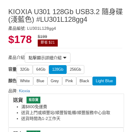
KIOXIA U301 128Gb USB3.2 隨身碟
(淺藍色) #LU301L128gg4
產品編號: LU301L128gg4
$178
$199
節省 $21
產品介紹
點擊顯示詳細介紹
容量
32Gb
64Gb
128Gb
256Gb
顏色
White
Blue
Grey
Pink
Black
Light Blue
品牌:
Kioxia
送貨
有存貨
滿$800免運費
送貨上門或順豐站/順豐智能櫃/順豐服務中心自取
送貨時間為1-2工作天