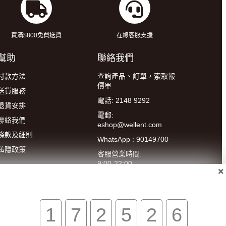
買滿$800免費送貨
在線客服支援
幫助
聯絡我們
付款方法
查詢產品、訂單，索取報
價單
送貨服務
電話: 2148 9292
退貨安排
電郵:
聯絡我們
eshop@wellent.com
條款及細則
WhatsApp : 90149700
私隱政策
客服營業時間:
9:00-22:00
(星期一至五)
14:00-20:00
(星期六)
1
7
2
5
2
6