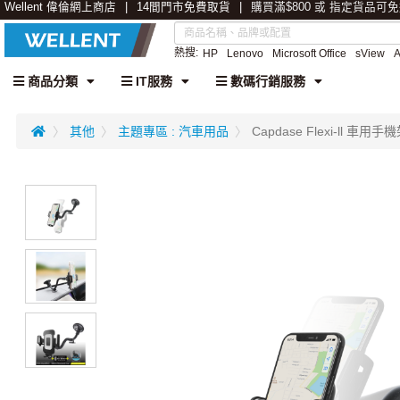
Wellent 偉倫網上商店
14間門市免費取貨
購買滿$800 或 指定貨品可
熱搜:
HP
Lenovo
Microsoft Office
sView
商品分類
IT服務
數碼行銷服務
其他
主題專區 : 汽車用品
Capdase Flexi-ll 車用