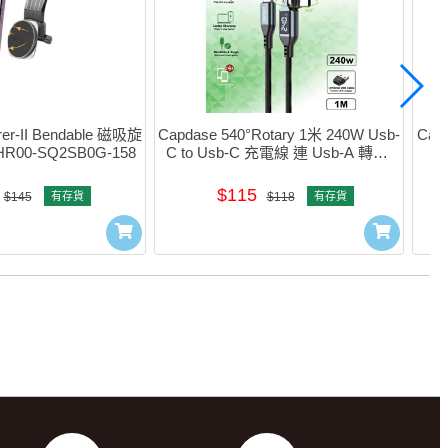
rer-II Bendable 磁吸旋
Capdase 540°Rotary 1米 240W Usb-
Cap
00-SQ2SB0G-158
C to Usb-C 充電線 連 Usb-A 轉頭 
充
#HC00-80G1
$115
$145
有存貨
$118
有存貨