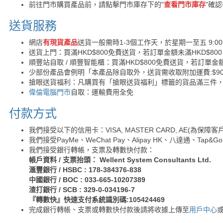
前往門市購買產品前，請點擊門市庫存下的"
查看門市庫存
"確
送貨服務
網店
有現貨產品
送貨一般需時1-3個工作天，於星期一至五 9:00
送貨上門：買滿HKD$800免費送貨，若訂單金額未滿HKD$80
順豐站自取 / 順豐智能櫃：買滿HKD$800免費送貨，若訂單金額
少部份產品會例明「本產品除自取外，送貨需收取附加運費:$90 /
搶眼送貨福利：凡購買有「搶眼送貨福利」標籤的貨品滿三件
偉倫電腦門市
自取：運輸費用全免
付款方式
我們接受以下的信用卡：VISA, MASTER CARD, AE(為
我們接受PayMe、WeChat Pay、Alipay HK、八達通、Tap
我們接受銀行轉帳，支票及轉數快付款：
帳戶資料 / 支票抬頭： Wellent System Consultants Ltd.
滙豐銀行 / HSBC : 178-384376-838
中國銀行 / BOC : 033-665-10207389
渣打銀行 / SCB : 329-0-034196-7
『轉數快』快速支付系統識別碼:105424469
完成銀行轉帳、支票或轉數快付款後請將收據上傳至
用戶中心