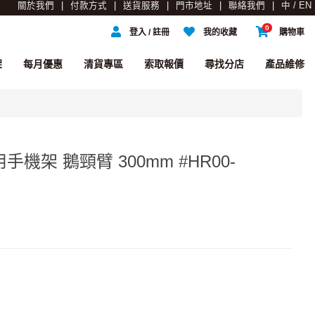
關於我們
付款方式
送貨服務
門市地址
聯絡我們
中 / EN
0
登入 / 註冊
我的收藏
購物車
架
每月優惠
清貨專區
索取報價
尋找分店
產品維修
l 車用手機架 鵝頸臂 300mm #HR00-