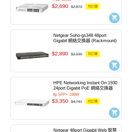
$2,690
$2,873
可訂購
Netgear Soho-gs348 48port 
Gigabit 網絡交換器 (Rackmount) 
#GS348-x00
$2,890
$2,930
可訂購
HPE Networking Instant On 1930 
24port Gigabit PoE 網絡交換器 
#JL683B
4p SFP+ 195W
$3,350
$4,741
可訂購
Netgear 48port Gigabit Web 智慧