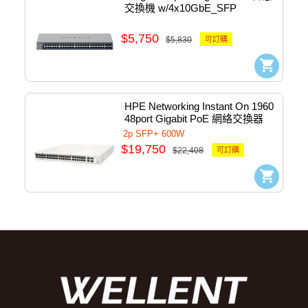
交換機 w/4x10GbE_SFP 
#GS752TXv3
$5,750
$5,830
可訂購
HPE Networking Instant On 1960 
48port Gigabit PoE 網絡交換器
#JL809A
2p SFP+ 600W
$19,750
$22,408
可訂購