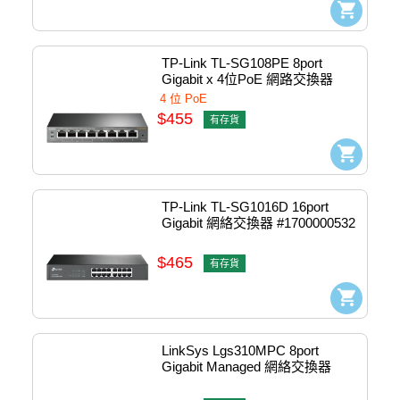
TP-Link TL-SG108PE 8port 
Gigabit x 4位PoE 網路交換器 
#1700000448 / 1760500159
4 位 PoE
$455
有存貨
TP-Link TL-SG1016D 16port 
Gigabit 網絡交換器 #1700000532 
/ 1730502239
$465
有存貨
LinkSys Lgs310MPC 8port 
Gigabit Managed 網絡交換器 
w/PoE+ w/2xSFP #Lgs310MPC-
EU