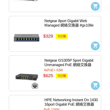
Netgear 8port Gigabit Web 
Managed 網絡交換器 #gs108e
$329
可訂購
Netgear GS305P 5port Gigabit 
Unmanaged PoE 網絡交換器 
#gs305p-x00
4xPoE+ 63W
$625
可訂購
HPE Networking Instant On 1430 
16port Gigabit PoE 網絡交換器 
#R8R48A
PoE 124W