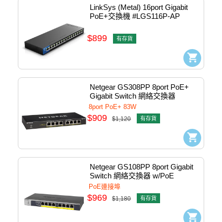
LinkSys (Metal) 16port Gigabit 
PoE+交換機 #LGS116P-AP
$899
有存貨
Netgear GS308PP 8port PoE+ 
Gigabit Switch 網絡交換器
8port PoE+ 83W
$909
$1,120
有存貨
Netgear GS108PP 8port Gigabit 
Switch 網絡交換器 w/PoE 
#gs108PP-x00
PoE連接埠
$969
$1,180
有存貨