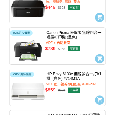
家用機精選, 無線, 雙面
$449
$698
有存貨
Canon Pixma E4570 無線四合一
+$75更多優惠
噴墨打印機 (黑色) 
#5073C012AC02
ADF + 自動雙面
$789
$958
有存貨
HP Envy 6130e 無線多合一打印
+$156更多優惠
機  (白色) #714M1A
$100 超市禮劵即日起至31-10-2026
$859
$989
有存貨