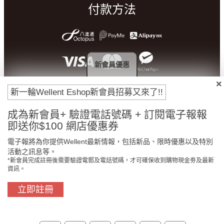
付款方法
新會員優惠
新一輪Wellent Eshop新會員招募又來了!!
成為新會員+ 驗證電話號碼 + 訂閱電子報報
即送你$100 網店優惠券
門市免費自取
原裝行貨保證
電子報將為你提供Wellent最新情報，包括新品、限時優惠以及特別
活動之訊息等。
*新會員完成註冊後需要驗證電郵及電話號碼，才可確保收到購物現金劵及最新
資訊。
買滿$800免費送貨
在線客服支援
立即註冊
關於我們