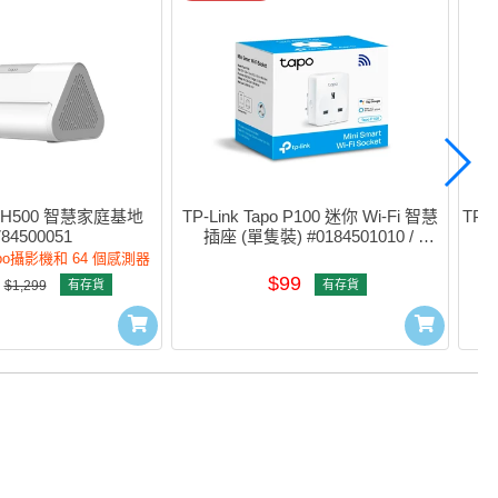
po H500 智慧家庭基地 
TP-Link Tapo P100 迷你 Wi-Fi 智慧
TP-
784500051
插座 (單隻裝) #0184501010 / 
0184500374
apo攝影機和 64 個感測器
$99
$1,299
有存貨
有存貨