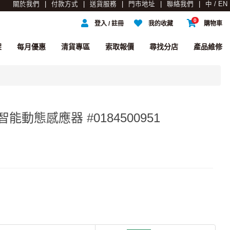
關於我們
付款方式
送貨服務
門市地址
聯絡我們
中 / EN
0
登入 / 註冊
我的收藏
購物車
架
每月優惠
清貨專區
索取報價
尋找分店
產品維修
00 智能動態感應器 #0184500951