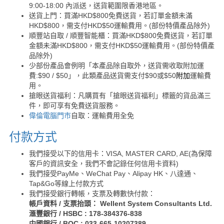
9:00-18:00 內派送，送貨範圍限香港地區。
送貨上門：買滿HKD$800免費送貨，若訂單金額未滿
HKD$800，需支付HKD$50運輸費用。(部份特價產品除外)
順豐站自取 / 順豐智能櫃：買滿HKD$800免費送貨，若訂單
金額未滿HKD$800，需支付HKD$50運輸費用。(部份特價產
品除外)
少部份產品會例明「本產品除自取外，送貨需收取附加運
費:$90 / $50」，此類產品送貨需支付$90或$50
附加
運輸費
用。
搶眼送貨福利：凡購買有「搶眼送貨福利」標籤的貨品滿三
件，即可享有免費送貨服務。
偉倫電腦門市
自取：運輸費用全免
付款方式
我們接受以下的信用卡：VISA, MASTER CARD, AE(為保障
客戶的資訊安全，我們不會記錄任何信用卡資料)
我們接受PayMe、WeChat Pay、Alipay HK、八達通、
Tap&Go等線上付款方式
我們接受銀行轉帳，支票及轉數快付款：
帳戶資料 / 支票抬頭： Wellent System Consultants Ltd.
滙豐銀行 / HSBC : 178-384376-838
中國銀行 / BOC : 033-665-10207389