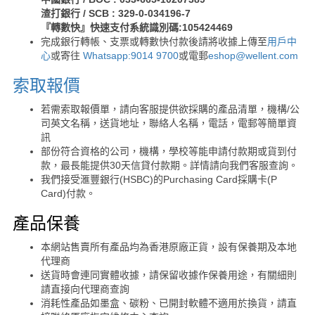
渣打銀行 / SCB : 329-0-034196-7
『轉數快』快速支付系統識別碼:105424469
完成銀行轉帳、支票或轉數快付款後請將收據上傳至
用戶中
心
或寄往
Whatsapp:9014 9700
或電郵
eshop@wellent.com
索取報價
若需索取報價單，請向客服提供欲採購的產品清單，機構/公
司英文名稱，送貨地址，聯絡人名稱，電話，電郵等簡單資
訊
部份符合資格的公司，機構，學校等能申請付款期或貨到付
款，最長能提供30天信貸付款期。詳情請向我們客服查詢。
我們接受滙豐銀行(HSBC)的Purchasing Card採購卡(P
Card)付款。
產品保養
本網站售賣所有產品均為香港原廠正貨，設有保養期及本地
代理商
送貨時會連同實體收據，請保留收據作保養用途，有關細則
請直接向代理商查詢
消耗性產品如墨盒、碳粉、已開封軟體不適用於換貨，請直