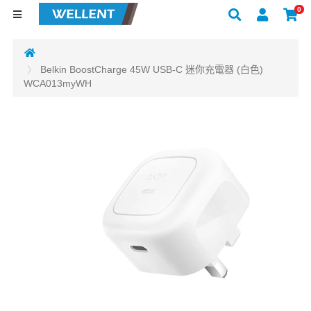
0
Belkin BoostCharge 45W USB-C 迷你充電器 (白色)
WCA013myWH