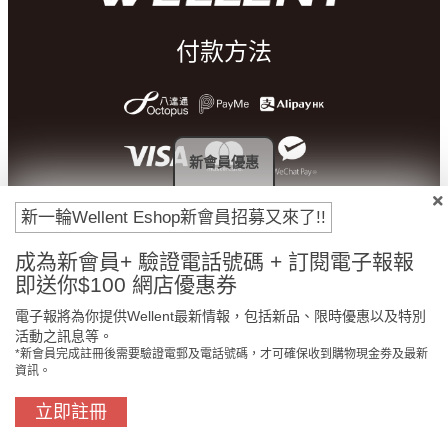
付款方法
新會員優惠
新一輪Wellent Eshop新會員招募又來了!!
成為新會員+ 驗證電話號碼 + 訂閱電子報報
即送你$100 網店優惠券
門市免費自取
原裝行貨保證
電子報將為你提供Wellent最新情報，包括新品、限時優惠以及特別
活動之訊息等。
*新會員完成註冊後需要驗證電郵及電話號碼，才可確保收到購物現金劵及最新
資訊。
買滿$800免費送貨
在線客服支援
立即註冊
關於我們