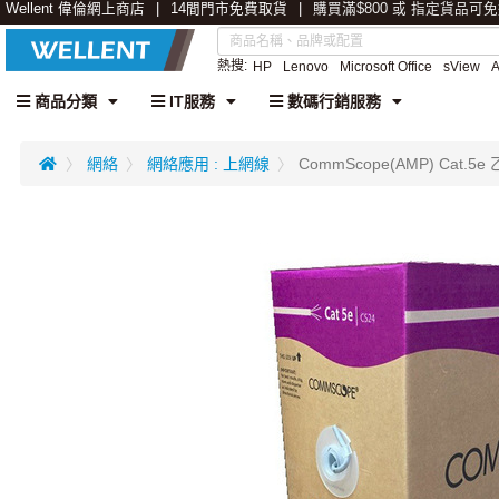
Wellent 偉倫網上商店
14間門市免費取貨
購買滿$800 或 指定貨品可
熱搜:
HP
Lenovo
Microsoft Office
sView
商品分類
IT服務
數碼行銷服務
網絡
網絡應用 : 上網線
CommScope(AMP) Cat.5