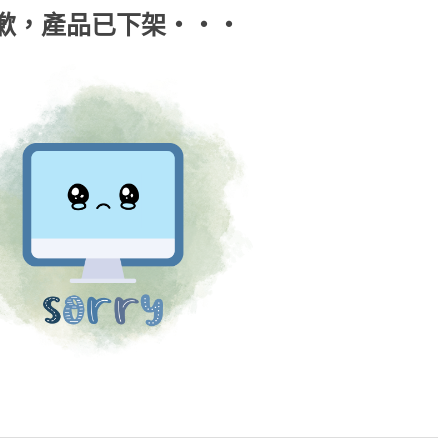
歉，產品已下架‧‧‧