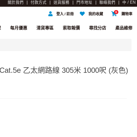
關於我們
付款方式
送貨服務
門市地址
聯絡我們
中 / EN
0
登入 / 註冊
我的收藏
購物車
架
每月優惠
清貨專區
索取報價
尋找分店
產品維修
 Cat.5e 乙太網路線 305米 1000呎 (灰色)