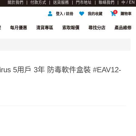
關於我們
付款方式
送貨服務
門市地址
聯絡我們
中 / EN
0
登入 / 註冊
我的收藏
購物車
架
每月優惠
清貨專區
索取報價
尋找分店
產品維修
iVirus 5用戶 3年 防毒軟件盒裝 #EAV12-