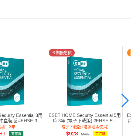
今期優惠價
附
curity Essential 3用
ESET HOME Security Essential 5用
ESE
盒裝版 #EHSE-3U-
戶 3年 (電子下載版) #EHSE-5U-
戶 
3Y
3Y(e)
3用戶 3年
電子下載版 (港澳地區使用)
89
$928
有存貨
$969
可訂購