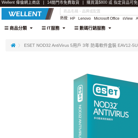
Wellent 偉倫網上商店
14間門市免費取貨
購買滿$800 或 指定貨品可
熱搜:
HP
Lenovo
Microsoft Office
sView
商品分類
IT服務
數碼行銷服務
ESET NOD32 AntiVirus 5用戶 3年 防毒軟件盒裝 EAV12-5U