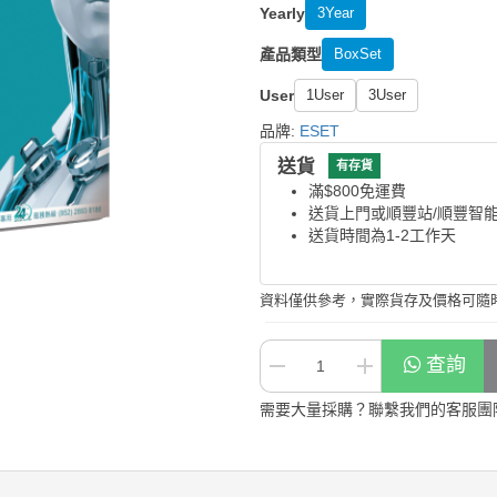
Yearly
3Year
產品類型
BoxSet
User
1User
3User
品牌:
ESET
送貨
有存貨
滿$800免運費
送貨上門或順豐站/順豐智
送貨時間為1-2工作天
資料僅供參考，實際貨存及價格可隨
查詢
需要大量採購？聯繫我們的客服團