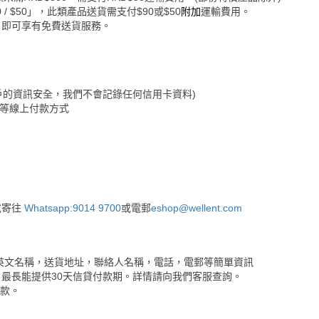
 $50」，此類產品送貨需支付$90或$50
附加
運輸費用。
，即可享有免費送貨服務。
保障客戶的資訊安全，我們不會記錄任何信用卡資料)
&Go等線上付款方式
或寄往
Whatsapp:9014 9700
或電郵
eshop@wellent.com
英文名稱，送貨地址，聯絡人名稱，電話，電郵等簡單資訊
最長能提供30天信貸付款期。詳情請向我們客服查詢。
付款。