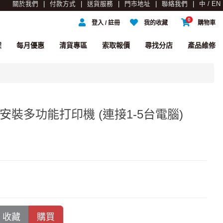
關於我們
付款方式
送貨服務
門市地址
聯絡我們
中 / EN
0
登入 / 註冊
我的收藏
購物車
架
每月優惠
清貨專區
索取報價
尋找分店
產品維修
安裝多功能打印機 (連接1-5台電腦)