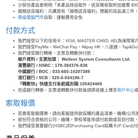
少部份產品會例明「本產品除自取外，送貨需收取附加運費:$90 /
搶眼送貨福利：凡購買有「搶眼送貨福利」標籤的貨品滿三件
偉倫電腦門市
自取：運輸費用全免
付款方式
我們接受以下的信用卡：VISA, MASTER CARD, AE(為
我們接受PayMe、WeChat Pay、Alipay HK、八達通、Tap
我們接受銀行轉帳，支票及轉數快付款：
帳戶資料 / 支票抬頭： Wellent System Consultants Ltd.
滙豐銀行 / HSBC : 178-384376-838
中國銀行 / BOC : 033-665-10207389
渣打銀行 / SCB : 329-0-034196-7
『轉數快』快速支付系統識別碼:105424469
完成銀行轉帳、支票或轉數快付款後請將收據上傳至
用戶中心
索取報價
若需索取報價單，請向客服提供欲採購的產品清單，機構/公司
部份符合資格的公司，機構，學校等能申請付款期或貨到付款，
我們接受滙豐銀行(HSBC)的Purchasing Card採購卡(P Card)