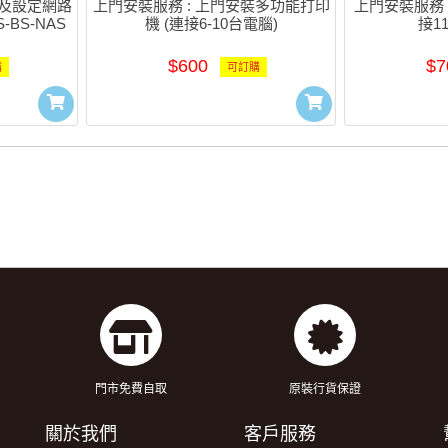
裝及設定網路
上門安裝服務 : 上門安裝多功能打印
上門安裝服務 
-BS-NAS
機 (連接6-10台電腦)
接1
$600
$7
購
可訂購
門市免費自取
原裝行貨保證
關於我們
客戶服務