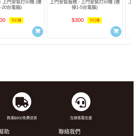
: 上門安裝打印機 (連
上門安裝服務 : 上門安裝打印機 (連
上門
1-20台電腦)
接1-5台電腦)
00
$300
可訂購
可訂購
買滿$800免費送貨
在線客服支援
幫助
聯絡我們