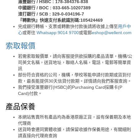
滙豐銀行 / HSBC : 178-384376-838
中國銀行 / BOC : 033-665-10207389
渣打銀行 / SCB : 329-0-034196-7
『轉數快』快速支付系統識別碼:105424469
完成銀行轉帳、支票或轉數快付款後請將收據上傳至
用戶中
心
或寄往
Whatsapp:9014 9700
或電郵
eshop@wellent.com
索取報價
若需索取報價單，請向客服提供欲採購的產品清單，機構/公
司英文名稱，送貨地址，聯絡人名稱，電話，電郵等簡單資
訊
部份符合資格的公司，機構，學校等能申請付款期或貨到付
款，最長能提供30天信貸付款期。詳情請向我們客服查詢。
我們接受滙豐銀行(HSBC)的Purchasing Card採購卡(P
Card)付款。
產品保養
本網站售賣所有產品均為香港原廠正貨，設有保養期及本地
代理商
送貨時會連同實體收據，請保留收據作保養用途，有關細則
請直接向代理商查詢