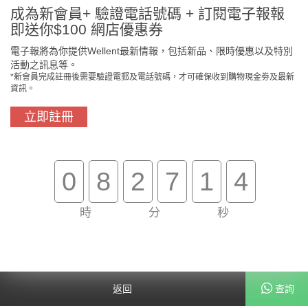
成為新會員+ 驗證電話號碼 + 訂閱電子報報
即送你$100 網店優惠券
電子報將為你提供Wellent最新情報，包括新品、限時優惠以及特別
活動之訊息等。
*新會員完成註冊後需要驗證電郵及電話號碼，才可確保收到購物現金劵及最新
資訊。
立即註冊
門市免費自取
原裝行貨保證
0
8
2
7
1
3
時
分
秒
買滿$800免費送貨
在線客服支援
關於我們
客戶服務
返回
查詢