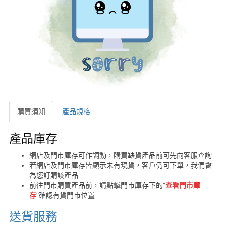
購買須知
產品規格
購買須知
產品庫存
網店及門市庫存可作調動，購買缺貨產品前可先向客服查詢
若網店及門市庫存皆顯示未有現貨，客戶仍可下單，我們會
為您訂購該產品
前往門市購買產品前，請點擊門市庫存下的"
查看門市庫
存
"確認有貨門市位置
送貨服務