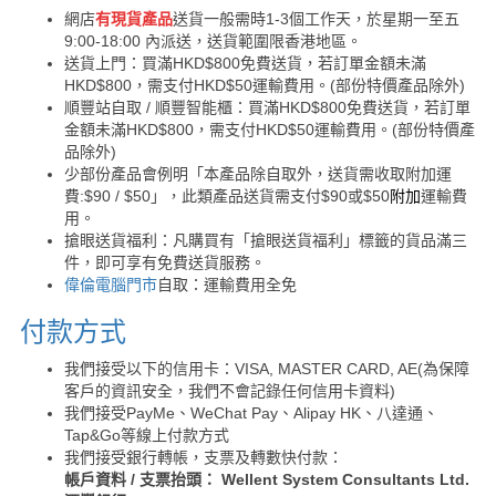
網店
有現貨產品
送貨一般需時1-3個工作天，於星期一至五
9:00-18:00 內派送，送貨範圍限香港地區。
送貨上門：買滿HKD$800免費送貨，若訂單金額未滿
HKD$800，需支付HKD$50運輸費用。(部份特價產品除外)
順豐站自取 / 順豐智能櫃：買滿HKD$800免費送貨，若訂單
金額未滿HKD$800，需支付HKD$50運輸費用。(部份特價產
品除外)
少部份產品會例明「本產品除自取外，送貨需收取附加運
費:$90 / $50」，此類產品送貨需支付$90或$50
附加
運輸費
用。
搶眼送貨福利：凡購買有「搶眼送貨福利」標籤的貨品滿三
件，即可享有免費送貨服務。
偉倫電腦門市
自取：運輸費用全免
付款方式
我們接受以下的信用卡：VISA, MASTER CARD, AE(為保障
客戶的資訊安全，我們不會記錄任何信用卡資料)
我們接受PayMe、WeChat Pay、Alipay HK、八達通、
Tap&Go等線上付款方式
我們接受銀行轉帳，支票及轉數快付款：
帳戶資料 / 支票抬頭： Wellent System Consultants Ltd.