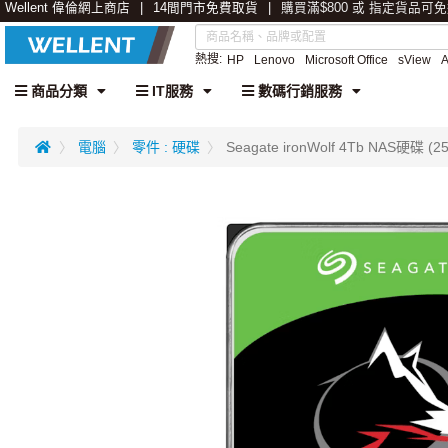
Wellent 偉倫網上商店
14間門市免費取貨
購買滿$800 或 指定貨品可
熱搜:
HP
Lenovo
Microsoft Office
sView
商品分類
IT服務
數碼行銷服務
電腦
零件 : 硬碟
Seagate ironWolf 4Tb NAS硬碟 (2