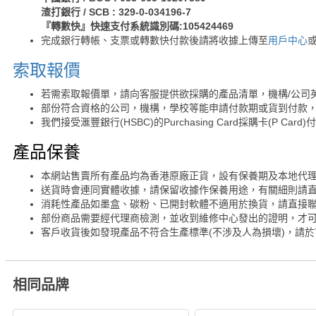
渣打銀行 / SCB : 329-0-034196-7
『轉數快』快速支付系統識別碼:105424469
完成銀行轉帳、支票或轉數快付款後請將收據上傳至
用戶中心
索取報價
若需索取報價單，請向客服提供欲採購的產品清單，機構/公司
部份符合資格的公司，機構，學校等能申請付款期或貨到付款，
我們接受滙豐銀行(HSBC)的Purchasing Card採購卡(P Card)
產品保養
本網站售賣所有產品均為香港原廠正貨，設有保養期及本地代
送貨時會連同實體收據，請保留收據作保養用途，有關細則請
消耗性產品如墨盒、碳粉、已開封軟體不適用於換貨，請直接
部份商品需要經代理商檢測，並收到維修中心發出的證明，才
客戶收貨後如發現產品不符合生產標準(不涉及人為損壞)，請於
相同品牌