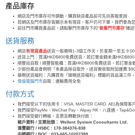
購買須知
產品庫存
網店及門市庫存可作調動，購買缺貨產品前可先向客服查詢
若網店及門市庫存皆顯示未有現貨，客戶仍可下單，我們會為
前往門市購買產品前，請點擊門市庫存下的"
查看門市庫存
"確
送貨服務
網店
有現貨產品
送貨一般需時1-3個工作天，於星期一至五 9:00
送貨上門：買滿HKD$800免費送貨，若訂單金額未滿HKD$80
順豐站自取 / 順豐智能櫃：買滿HKD$800免費送貨，若訂單金額
少部份產品會例明「本產品除自取外，送貨需收取附加運費:$90 /
搶眼送貨福利：凡購買有「搶眼送貨福利」標籤的貨品滿三件
偉倫電腦門市
自取：運輸費用全免
付款方式
我們接受以下的信用卡：VISA, MASTER CARD, AE(為
我們接受PayMe、WeChat Pay、Alipay HK、八達通、Tap
我們接受銀行轉帳，支票及轉數快付款：
帳戶資料 / 支票抬頭： Wellent System Consultants Ltd.
滙豐銀行 / HSBC : 178-384376-838
中國銀行 / BOC : 033-665-10207389