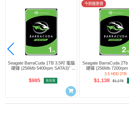
今期優惠價
Seagate BarraCuda 1TB 3.5吋 電腦
Seagate BarraCuda 2T
硬碟 (256Mb 5400rpm SATA3)" 
硬碟 (256Mb 7200rpm 
#sT1000DM014
#sT2000DM00
3.5 HDD 2TB
$985
$1,138
有存貨
$1,178