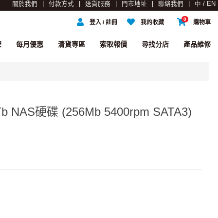
關於我們
付款方式
送貨服務
門市地址
聯絡我們
中 / EN
0
登入 / 註冊
我的收藏
購物車
架
每月優惠
清貨專區
索取報價
尋找分店
產品維修
 4Tb NAS硬碟 (256Mb 5400rpm SATA3)