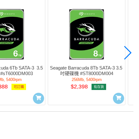
uda 6Tb SATA-3  3.5 
Seagate Barracuda 8Tb SATA-3 3.5 
Se
sT6000DM003
吋硬碟機 #ST8000DM004
Mb, 5400rpm
256Mb, 5400rpm
888
$2,398
可訂購
有存貨