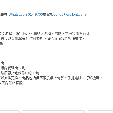
或寄往
Whatsapp:9014 9700
或電郵
eshop@wellent.com
英文名稱，送貨地址，聯絡人名稱，電話，電郵等簡單資訊
最長能提供30天信貸付款期。詳情請向我們客服查詢。
付款。
理商
直接向代理商查詢
聯絡原廠指定維修中心查詢
可以安排更換。商品包括但不限於桌上電腦、手提電腦、打印機等。
7天內聯絡客服