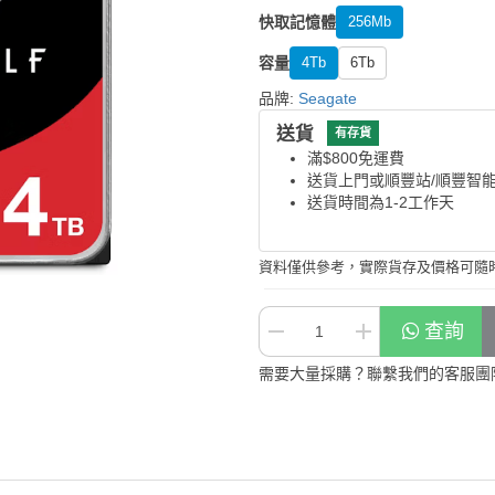
快取記憶體
256Mb
容量
4Tb
6Tb
品牌:
Seagate
送貨
有存貨
滿$800免運費
送貨上門或順豐站/順豐智
送貨時間為1-2工作天
資料僅供參考，實際貨存及價格可隨
查詢
需要大量採購？聯繫我們的客服團