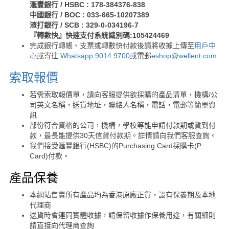
滙豐銀行 / HSBC : 178-384376-838
中國銀行 / BOC : 033-665-10207389
渣打銀行 / SCB : 329-0-034196-7
『轉數快』快速支付系統識別碼:105424469
完成銀行轉帳、支票或轉數快付款後請將收據上傳至
用戶中
心
或寄往
Whatsapp:9014 9700
或電郵
eshop@wellent.com
索取報價
若需索取報價單，請向客服提供欲採購的產品清單，機構/公
司英文名稱，送貨地址，聯絡人名稱，電話，電郵等簡單資
訊
部份符合資格的公司，機構，學校等能申請付款期或貨到付
款，最長能提供30天信貸付款期。詳情請向我們客服查詢。
我們接受滙豐銀行(HSBC)的Purchasing Card採購卡(P
Card)付款。
產品保養
本網站售賣所有產品均為香港原廠正貨，設有保養期及本地
代理商
送貨時會連同實體收據，請保留收據作保養用途，有關細則
請直接向代理商查詢