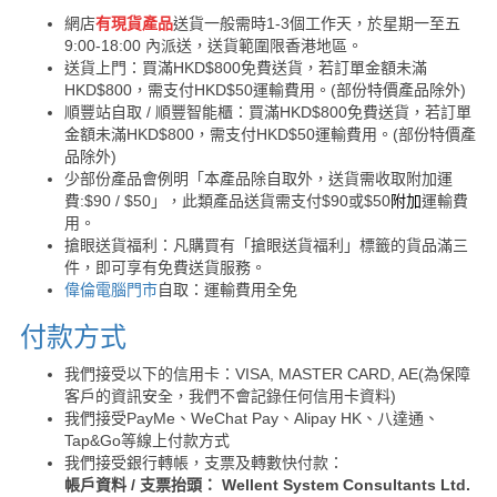
網店
有現貨產品
送貨一般需時1-3個工作天，於星期一至五
9:00-18:00 內派送，送貨範圍限香港地區。
送貨上門：買滿HKD$800免費送貨，若訂單金額未滿
HKD$800，需支付HKD$50運輸費用。(部份特價產品除外)
順豐站自取 / 順豐智能櫃：買滿HKD$800免費送貨，若訂單
金額未滿HKD$800，需支付HKD$50運輸費用。(部份特價產
品除外)
少部份產品會例明「本產品除自取外，送貨需收取附加運
費:$90 / $50」，此類產品送貨需支付$90或$50
附加
運輸費
用。
搶眼送貨福利：凡購買有「搶眼送貨福利」標籤的貨品滿三
件，即可享有免費送貨服務。
偉倫電腦門市
自取：運輸費用全免
付款方式
我們接受以下的信用卡：VISA, MASTER CARD, AE(為保障
客戶的資訊安全，我們不會記錄任何信用卡資料)
我們接受PayMe、WeChat Pay、Alipay HK、八達通、
Tap&Go等線上付款方式
我們接受銀行轉帳，支票及轉數快付款：
帳戶資料 / 支票抬頭： Wellent System Consultants Ltd.