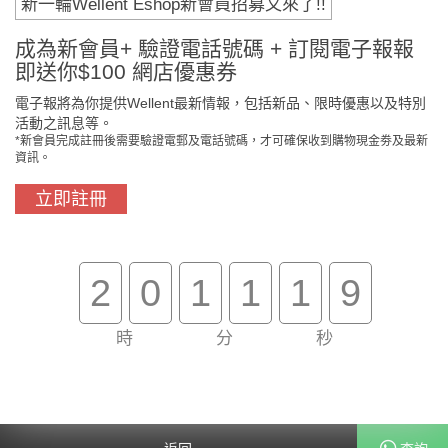
新一輪Wellent Eshop新會員招募又來了!!
成為新會員+ 驗證電話號碼 + 訂閱電子報報
即送你$100 網店優惠券
電子報將為你提供Wellent最新情報，包括新品、限時優惠以及特別
活動之訊息等。
*新會員完成註冊後需要驗證電郵及電話號碼，才可確保收到購物現金劵及最新
資訊。
立即註冊
門市免費自取
原裝行貨保證
2
0
1
1
1
9
買滿$800免費送貨
在線客服支援
時
分
秒
關於我們
客戶服務