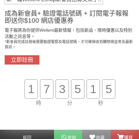
付款方法
成為新會員+ 驗證電話號碼 + 訂閱電子報報
即送你$100 網店優惠券
電子報將為你提供Wellent最新情報，包括新品、限時優惠以及特別
活動之訊息等。
*新會員完成註冊後需要驗證電郵及電話號碼，才可確保收到購物現金劵及最新
資訊。
立即註冊
門市免費自取
原裝行貨保證
1
7
3
5
1
5
時
分
秒
買滿$800免費送貨
在線客服支援
關於我們
客戶服務
返回
查詢
收藏
購買