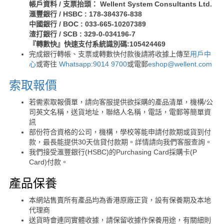
帳戶資料 / 支票抬頭： Wellent System Consultants Ltd.
滙豐銀行 / HSBC : 178-384376-838
中國銀行 / BOC : 033-665-10207389
渣打銀行 / SCB : 329-0-034196-7
『轉數快』快速支付系統識別碼:105424469
完成銀行轉帳、支票或轉數快付款後請將收據上傳至
用戶中
心
或寄往
Whatsapp:9014 9700
或電郵
eshop@wellent.com
索取報價
若需索取報價單，請向客服提供欲採購的產品清單，機構/公
司英文名稱，送貨地址，聯絡人名稱，電話，電郵等簡單資
訊
部份符合資格的公司，機構，學校等能申請付款期或貨到付
款，最長能提供30天信貸付款期。詳情請向我們客服查詢。
我們接受滙豐銀行(HSBC)的Purchasing Card採購卡(P
Card)付款。
產品保養
本網站售賣所有產品均為香港原廠正貨，設有保養期及本地
代理商
送貨時會連同實體收據，請保留收據作保養用途，有關細則