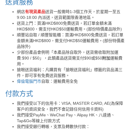
送貨服務
網店
有現貨產品
送貨一般需時1-3個工作天，於星期一至五
9:00-18:00 內派送，送貨範圍限香港地區。
送貨上門：買滿HKD$800免費送貨，若訂單金額未滿
HKD$800，需支付HKD$50運輸費用。(部份特價產品除外)
順豐站自取 / 順豐智能櫃：買滿HKD$800免費送貨，若訂單
金額未滿HKD$800，需支付HKD$50運輸費用。(部份特價產
品除外)
少部份產品會例明「本產品除自取外，送貨需收取附加運
費:$90 / $50」，此類產品送貨需支付$90或$50
附加
運輸費
用。
搶眼送貨福利：凡購買有「搶眼送貨福利」標籤的貨品滿三
件，即可享有免費送貨服務。
偉倫電腦門市
自取：運輸費用全免
付款方式
我們接受以下的信用卡：VISA, MASTER CARD, AE(為保障
客戶的資訊安全，我們不會記錄任何信用卡資料)
我們接受PayMe、WeChat Pay、Alipay HK、八達通、
Tap&Go等線上付款方式
我們接受銀行轉帳，支票及轉數快付款：