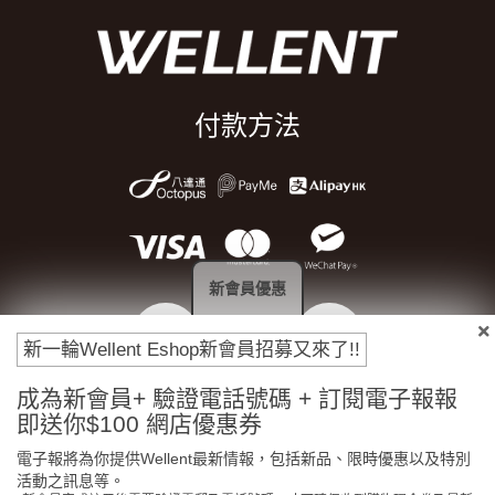
付款方法
新會員優惠
新一輪Wellent Eshop新會員招募又來了!!
成為新會員+ 驗證電話號碼 + 訂閱電子報報
門市免費自取
原裝行貨保證
即送你$100 網店優惠券
電子報將為你提供Wellent最新情報，包括新品、限時優惠以及特別
活動之訊息等。