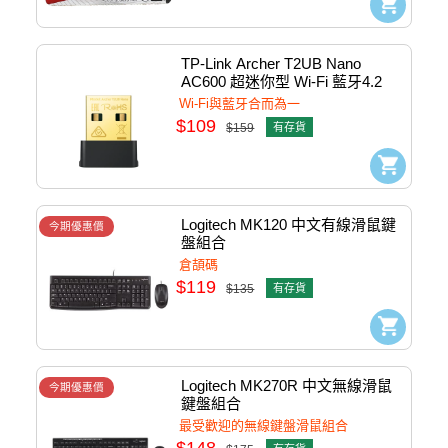
TP-Link Archer T2UB Nano 
AC600 超迷你型 Wi-Fi 藍牙4.2 
USB無線網卡 #0152502358
Wi-Fi與藍牙合而為一
$109
$159
有存貨
Logitech MK120 中文有線滑鼠鍵
今期優惠價
盤組合
倉頡碼
$119
$135
有存貨
Logitech MK270R 中文無線滑鼠
今期優惠價
鍵盤組合
最受歡迎的無線鍵盤滑鼠組合
$148