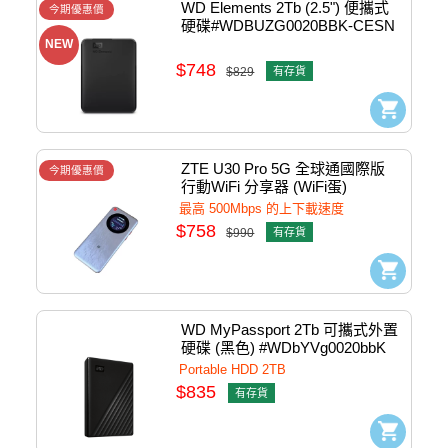
WD Elements 2Tb (2.5") 便攜式
今期優惠價
硬碟#WDBUZG0020BBK-CESN
NEW
$748
$829
有存貨
ZTE U30 Pro 5G 全球通國際版 
今期優惠價
行動WiFi 分享器 (WiFi蛋) 
#MU5358
最高 500Mbps 的上下載速度
$758
$990
有存貨
WD MyPassport 2Tb 可攜式外置
硬碟 (黑色) #WDbYVg0020bbK
Portable HDD 2TB
$835
有存貨