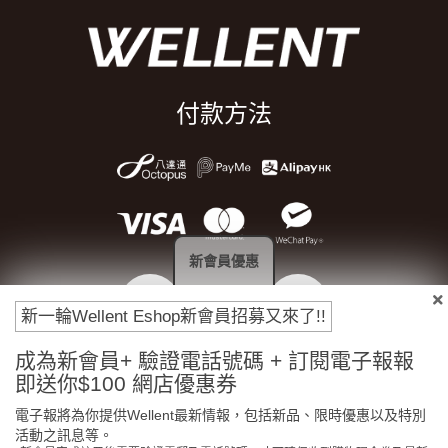
付款方法
新會員優惠
新一輪Wellent Eshop新會員招募又來了!!
成為新會員+ 驗證電話號碼 + 訂閱電子報報
門市免費自取
原裝行貨保證
即送你$100 網店優惠券
電子報將為你提供Wellent最新情報，包括新品、限時優惠以及特別
活動之訊息等。