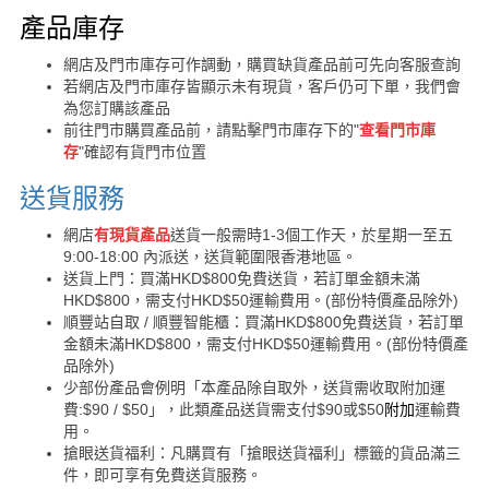
購買須知
產品庫存
網店及門市庫存可作調動，購買缺貨產品前可先向客服查詢
若網店及門市庫存皆顯示未有現貨，客戶仍可下單，我們會
為您訂購該產品
前往門市購買產品前，請點擊門市庫存下的"
查看門市庫
存
"確認有貨門市位置
送貨服務
網店
有現貨產品
送貨一般需時1-3個工作天，於星期一至五
9:00-18:00 內派送，送貨範圍限香港地區。
送貨上門：買滿HKD$800免費送貨，若訂單金額未滿
HKD$800，需支付HKD$50運輸費用。(部份特價產品除外)
順豐站自取 / 順豐智能櫃：買滿HKD$800免費送貨，若訂單
金額未滿HKD$800，需支付HKD$50運輸費用。(部份特價產
品除外)
少部份產品會例明「本產品除自取外，送貨需收取附加運
費:$90 / $50」，此類產品送貨需支付$90或$50
附加
運輸費
用。
搶眼送貨福利：凡購買有「搶眼送貨福利」標籤的貨品滿三
件，即可享有免費送貨服務。