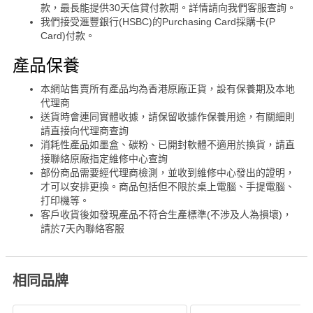
款，最長能提供30天信貸付款期。詳情請向我們客服查詢。
我們接受滙豐銀行(HSBC)的Purchasing Card採購卡(P
Card)付款。
產品保養
本網站售賣所有產品均為香港原廠正貨，設有保養期及本地
代理商
送貨時會連同實體收據，請保留收據作保養用途，有關細則
請直接向代理商查詢
消耗性產品如墨盒、碳粉、已開封軟體不適用於換貨，請直
接聯絡原廠指定維修中心查詢
部份商品需要經代理商檢測，並收到維修中心發出的證明，
才可以安排更換。商品包括但不限於桌上電腦、手提電腦、
打印機等。
客戶收貨後如發現產品不符合生產標準(不涉及人為損壞)，
請於7天內聯絡客服
相同品牌