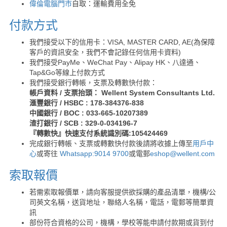
偉倫電腦門市
自取：運輸費用全免
付款方式
我們接受以下的信用卡：VISA, MASTER CARD, AE(為保障
客戶的資訊安全，我們不會記錄任何信用卡資料)
我們接受PayMe、WeChat Pay、Alipay HK、八達通、
Tap&Go等線上付款方式
我們接受銀行轉帳，支票及轉數快付款：
帳戶資料 / 支票抬頭： Wellent System Consultants Ltd.
滙豐銀行 / HSBC : 178-384376-838
中國銀行 / BOC : 033-665-10207389
渣打銀行 / SCB : 329-0-034196-7
『轉數快』快速支付系統識別碼:105424469
完成銀行轉帳、支票或轉數快付款後請將收據上傳至
用戶中
心
或寄往
Whatsapp:9014 9700
或電郵
eshop@wellent.com
索取報價
若需索取報價單，請向客服提供欲採購的產品清單，機構/公
司英文名稱，送貨地址，聯絡人名稱，電話，電郵等簡單資
訊
部份符合資格的公司，機構，學校等能申請付款期或貨到付