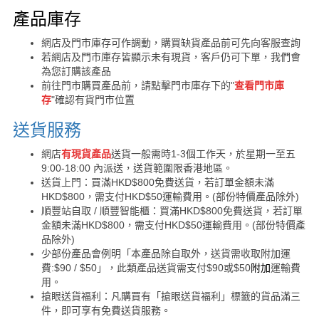
購買須知
產品庫存
網店及門市庫存可作調動，購買缺貨產品前可先向客服查詢
若網店及門市庫存皆顯示未有現貨，客戶仍可下單，我們會
為您訂購該產品
前往門市購買產品前，請點擊門市庫存下的"
查看門市庫
存
"確認有貨門市位置
送貨服務
網店
有現貨產品
送貨一般需時1-3個工作天，於星期一至五
9:00-18:00 內派送，送貨範圍限香港地區。
送貨上門：買滿HKD$800免費送貨，若訂單金額未滿
HKD$800，需支付HKD$50運輸費用。(部份特價產品除外)
順豐站自取 / 順豐智能櫃：買滿HKD$800免費送貨，若訂單
金額未滿HKD$800，需支付HKD$50運輸費用。(部份特價產
品除外)
少部份產品會例明「本產品除自取外，送貨需收取附加運
費:$90 / $50」，此類產品送貨需支付$90或$50
附加
運輸費
用。
搶眼送貨福利：凡購買有「搶眼送貨福利」標籤的貨品滿三
件，即可享有免費送貨服務。