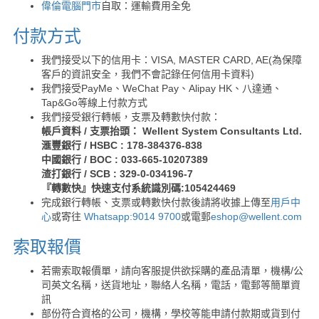
偉倫電腦門市
自取：運輸費用全免
付款方式
我們接受以下的信用卡：VISA, MASTER CARD, AE(為保障
客戶的資訊安全，我們不會記錄任何信用卡資料)
我們接受PayMe、WeChat Pay、Alipay HK、八達通、
Tap&Go等線上付款方式
我們接受銀行轉帳，支票及轉數快付款：
帳戶資料 / 支票抬頭： Wellent System Consultants Ltd.
滙豐銀行 / HSBC : 178-384376-838
中國銀行 / BOC : 033-665-10207389
渣打銀行 / SCB : 329-0-034196-7
『轉數快』快速支付系統識別碼:105424469
完成銀行轉帳、支票或轉數快付款後請將收據上傳至
用戶中
心
或寄往
Whatsapp:9014 9700
或電郵
eshop@wellent.com
索取報價
若需索取報價單，請向客服提供欲採購的產品清單，機構/公
司英文名稱，送貨地址，聯絡人名稱，電話，電郵等簡單資
訊
部份符合資格的公司，機構，學校等能申請付款期或貨到付