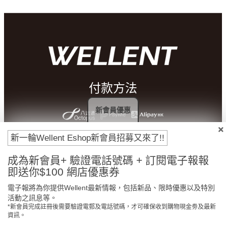
付款方法
新會員優惠
新一輪Wellent Eshop新會員招募又來了!!
成為新會員+ 驗證電話號碼 + 訂閱電子報報
即送你$100 網店優惠券
電子報將為你提供Wellent最新情報，包括新品、限時優惠以及特別
活動之訊息等。
*新會員完成註冊後需要驗證電郵及電話號碼，才可確保收到購物現金劵及最新
門市免費自取
原裝行貨保證
資訊。