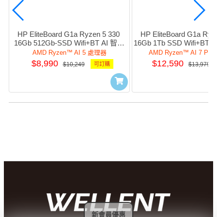
HP EliteBoard G1a Ryzen 5 330 
HP EliteBoard G1a Ryze
16Gb 512Gb-SSD Wifi+BT AI 智慧
16Gb 1Tb SSD Wifi+BT
電腦 #D75F1PT#AB5
#D75F4PT#AB
AMD Ryzen™ AI 5 處理器
AMD Ryzen™ AI 7 P
$8,990
$12,590
$10,249
可訂購
$13,979
新會員優惠