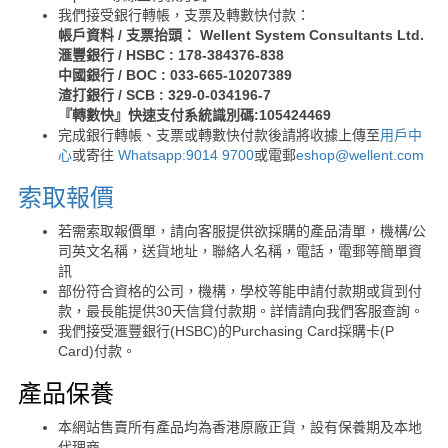
我們接受銀行轉帳，支票及轉數快付款：
帳戶資料 / 支票抬頭： Wellent System Consultants Ltd.
滙豐銀行 / HSBC : 178-384376-838
中國銀行 / BOC : 033-665-10207389
渣打銀行 / SCB : 329-0-034196-7
『轉數快』快速支付系統識別碼:105424469
完成銀行轉帳、支票或轉數快付款後請將收據上傳至
用戶中
心
或寄往
Whatsapp:9014 9700
或電郵
eshop@wellent.com
索取報價
若需索取報價單，請向客服提供欲採購的產品清單，機構/公
司英文名稱，送貨地址，聯絡人名稱，電話，電郵等簡單資
訊
部份符合資格的公司，機構，學校等能申請付款期或貨到付
款，最長能提供30天信貸付款期。詳情請向我們客服查詢。
我們接受滙豐銀行(HSBC)的Purchasing Card採購卡(P
Card)付款。
產品保養
本網站售賣所有產品均為香港原廠正貨，設有保養期及本地
代理商