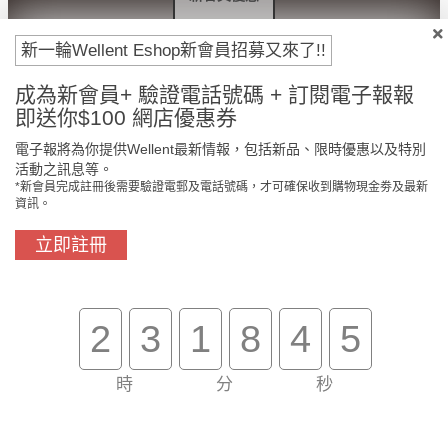
付款方法
新一輪Wellent Eshop新會員招募又來了!!
成為新會員+ 驗證電話號碼 + 訂閱電子報報
即送你$100 網店優惠券
電子報將為你提供Wellent最新情報，包括新品、限時優惠以及特別
活動之訊息等。
*新會員完成註冊後需要驗證電郵及電話號碼，才可確保收到購物現金劵及最新
資訊。
立即註冊
門市免費自取
原裝行貨保證
2
3
1
8
4
5
買滿$800免費送貨
在線客服支援
時
分
秒
關於我們