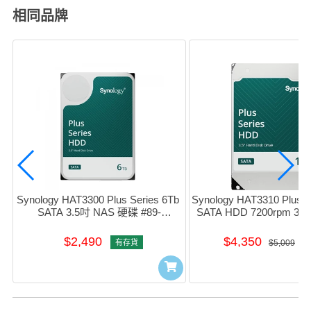
相同品牌
Synology HAT3300 Plus Series 6Tb 
Synology HAT3310 Plus Se
SATA 3.5吋 NAS 硬碟 #89-
SATA HDD 7200rpm 3.
HT3301002 (HD-HA33006)
碟 #89-HT33110
$2,490
$4,350
有存貨
$5,009