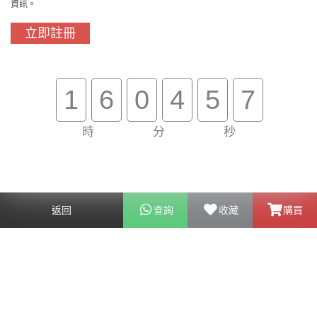
資訊。
立即註冊
門市免費自取
原裝行貨保證
1
6
0
4
5
7
時
分
秒
買滿$800免費送貨
在線客服支援
關於我們
客戶服務
返回
查詢
收藏
購買
幫助
聯絡我們