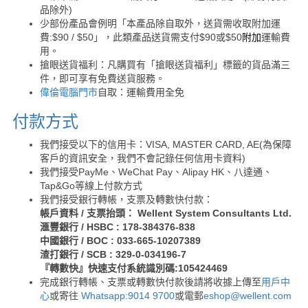
品除外)
少部份產品會例明「本產品除自取外，送貨需收取附加運
費:$90 / $50」，此類產品送貨需支付$90或$50
附加
運輸費
用。
搶眼送貨福利：凡購買有「搶眼送貨福利」標籤的貨品滿三
件，即可享有免費送貨服務。
偉倫電腦門市
自取：運輸費用全免
付款方式
我們接受以下的信用卡：VISA, MASTER CARD, AE(為保障
客戶的資訊安全，我們不會記錄任何信用卡資料)
我們接受PayMe、WeChat Pay、Alipay HK、八達通、
Tap&Go等線上付款方式
我們接受銀行轉帳，支票及轉數快付款：
帳戶資料 / 支票抬頭： Wellent System Consultants Ltd.
滙豐銀行 / HSBC : 178-384376-838
中國銀行 / BOC : 033-665-10207389
渣打銀行 / SCB : 329-0-034196-7
『轉數快』快速支付系統識別碼:105424469
完成銀行轉帳、支票或轉數快付款後請將收據上傳至
用戶中
心
或寄往
Whatsapp:9014 9700
或電郵
eshop@wellent.com