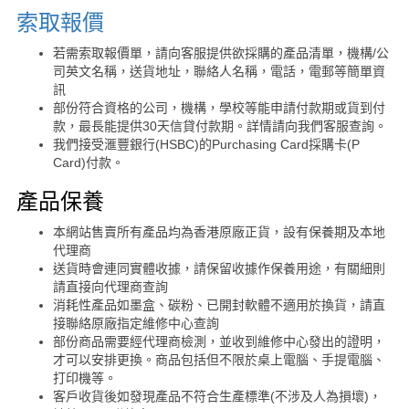
索取報價
若需索取報價單，請向客服提供欲採購的產品清單，機構/公
司英文名稱，送貨地址，聯絡人名稱，電話，電郵等簡單資
訊
部份符合資格的公司，機構，學校等能申請付款期或貨到付
款，最長能提供30天信貸付款期。詳情請向我們客服查詢。
我們接受滙豐銀行(HSBC)的Purchasing Card採購卡(P
Card)付款。
產品保養
本網站售賣所有產品均為香港原廠正貨，設有保養期及本地
代理商
送貨時會連同實體收據，請保留收據作保養用途，有關細則
請直接向代理商查詢
消耗性產品如墨盒、碳粉、已開封軟體不適用於換貨，請直
接聯絡原廠指定維修中心查詢
部份商品需要經代理商檢測，並收到維修中心發出的證明，
才可以安排更換。商品包括但不限於桌上電腦、手提電腦、
打印機等。
客戶收貨後如發現產品不符合生產標準(不涉及人為損壞)，