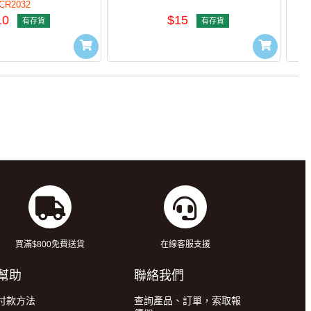
CR2032
10
$15
有存貨
有存貨
買滿$800免費送貨
在線客服支援
幫助
聯絡我們
付款方法
查詢產品、訂單，索取報