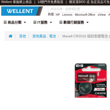
Wellent 偉倫網上商店
14間門市免費取貨
購買滿$800 或 指定貨品可
熱搜:
HP
Lenovo
Microsoft Office
sView
商品分類
IT服務
數碼行銷服務
其他
其他產品 : 電池
Maxell CR2016 鈕扣型鋰電池 (