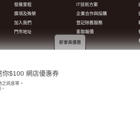
發展里程
IT技術方案
獎項及殊榮
企業合作與採購
加入我們
登記除舊服務
門市地址
索取報價
新會員優惠
你$100 網店優惠券
動之訊息等。
訊。