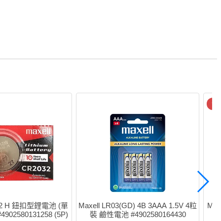
清
032 H 鈕扣型鋰電池 (單
Maxell LR03(GD) 4B 3AAA 1.5V 4粒
Max
902580131258 (5P)
裝 鹼性電池 #4902580164430