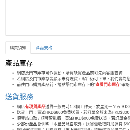
購買須知
產品規格
購買須知
產品庫存
網店及門市庫存可作調動，購買缺貨產品前可先向客服查詢
若網店及門市庫存皆顯示未有現貨，客戶仍可下單，我們會為
前往門市購買產品前，請點擊門市庫存下的"
查看門市庫存
"確
送貨服務
網店
有現貨產品
送貨一般需時1-3個工作天，於星期一至五 9:00
送貨上門：買滿HKD$800免費送貨，若訂單金額未滿HKD$80
順豐站自取 / 順豐智能櫃：買滿HKD$800免費送貨，若訂單金額
少部份產品會例明「本產品除自取外，送貨需收取附加運費:$90 /
搶眼送貨福利：凡購買有「搶眼送貨福利」標籤的貨品滿三件