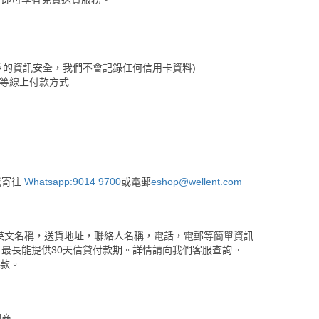
保障客戶的資訊安全，我們不會記錄任何信用卡資料)
&Go等線上付款方式
或寄往
Whatsapp:9014 9700
或電郵
eshop@wellent.com
英文名稱，送貨地址，聯絡人名稱，電話，電郵等簡單資訊
最長能提供30天信貸付款期。詳情請向我們客服查詢。
付款。
理商