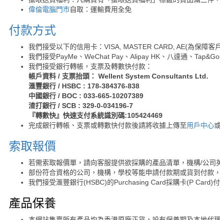
偉倫電腦門市
自取：運輸費用全免
付款方式
我們接受以下的信用卡：VISA, MASTER CARD, AE(為
我們接受PayMe、WeChat Pay、Alipay HK、八達通、Tap
我們接受銀行轉帳，支票及轉數快付款：
帳戶資料 / 支票抬頭： Wellent System Consultants Ltd.
滙豐銀行 / HSBC : 178-384376-838
中國銀行 / BOC : 033-665-10207389
渣打銀行 / SCB : 329-0-034196-7
『轉數快』快速支付系統識別碼:105424469
完成銀行轉帳、支票或轉數快付款後請將收據上傳至
用戶中心
索取報價
若需索取報價單，請向客服提供欲採購的產品清單，機構/公司
部份符合資格的公司，機構，學校等能申請付款期或貨到付款，
我們接受滙豐銀行(HSBC)的Purchasing Card採購卡(P Card)
產品保養
本網站售賣所有產品均為香港原廠正貨，設有保養期及本地代