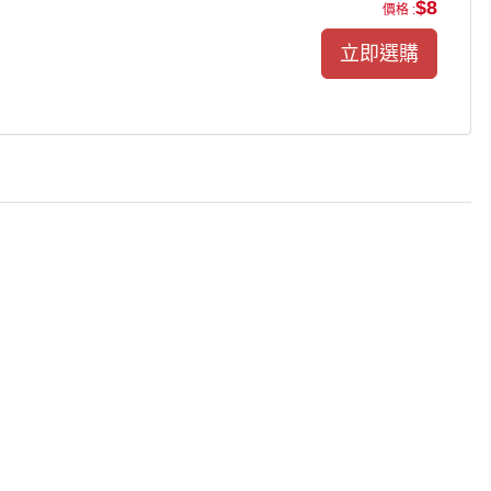
$8
價格 :