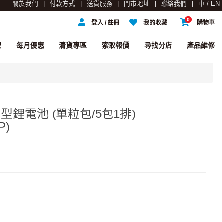
關於我們
付款方式
送貨服務
門市地址
聯絡我們
中 / EN
0
登入 / 註冊
我的收藏
購物車
架
每月優惠
清貨專區
索取報價
尋找分店
產品維修
 鈕扣型鋰電池 (單粒包/5包1排)
P)