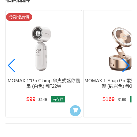
今期優惠價
MOMAX 1°Go Clamp 傘夾式迷你風
MOMAX 1-Snap Go 
扇 (白色) #IF22W
架 (砂岩色) #KH2
$99
$169
$149
有存貨
$199
有