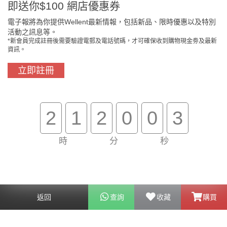
即送你$100 網店優惠券
門市免費自取
原裝行貨保證
電子報將為你提供Wellent最新情報，包括新品、限時優惠以及特別
活動之訊息等。
*新會員完成註冊後需要驗證電郵及電話號碼，才可確保收到購物現金劵及最新
資訊。
買滿$800免費送貨
在線客服支援
立即註冊
關於我們
客戶服務
2
1
2
0
0
3
幫助
時
分
秒
聯絡我們
返回
查詢
收藏
購買