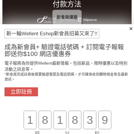
付款方法
新會員優惠
新一輪Wellent Eshop新會員招募又來了!!
成為新會員+ 驗證電話號碼 + 訂閱電子報報
即送你$100 網店優惠券
電子報將為你提供Wellent最新情報，包括新品、限時優惠以及特別
活動之訊息等。
*新會員完成註冊後需要驗證電郵及電話號碼，才可確保收到購物現金劵及最新
門市免費自取
原裝行貨保證
資訊。
立即註冊
買滿$800免費送貨
在線客服支援
1
8
1
8
3
9
關於我們
客戶服務
時
分
秒