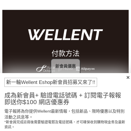
付款方法
新會員優惠
新一輪Wellent Eshop新會員招募又來了!!
成為新會員+ 驗證電話號碼 + 訂閱電子報報
即送你$100 網店優惠券
電子報將為你提供Wellent最新情報，包括新品、限時優惠以及特別
活動之訊息等。
*新會員完成註冊後需要驗證電郵及電話號碼，才可確保收到購物現金劵及最新
門市免費自取
原裝行貨保證
資訊。