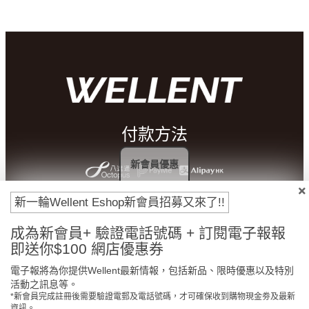
付款方法
新會員優惠
新一輪Wellent Eshop新會員招募又來了!!
成為新會員+ 驗證電話號碼 + 訂閱電子報報
即送你$100 網店優惠券
電子報將為你提供Wellent最新情報，包括新品、限時優惠以及特別
活動之訊息等。
*新會員完成註冊後需要驗證電郵及電話號碼，才可確保收到購物現金劵及最新
門市免費自取
原裝行貨保證
資訊。