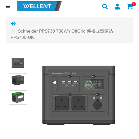
0
Schneider PPS730 738Wh OffGrid 便攜式電源站
PPS730-UK