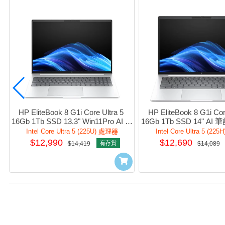
HP EliteBook 8 G1i Core Ultra 5 
HP EliteBook 8 G1i Core
16Gb 1Tb SSD 13.3" Win11Pro AI 筆
16Gb 1Tb SSD 14" AI
記簿型電腦  #C20FZPT#AB5
#C27H3PT#AB
Intel Core Ultra 5 (225U) 處理器
Intel Core Ultra 5 (2
$12,990
$12,690
$14,419
有存貨
$14,089