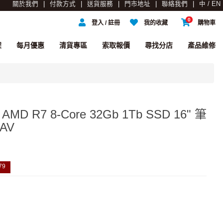
關於我們
付款方式
送貨服務
門市地址
聯絡我們
中 / EN
0
登入 / 註冊
我的收藏
購物車
架
每月優惠
清貨專區
索取報價
尋找分店
產品維修
a AMD R7 8-Core 32Gb 1Tb SSD 16" 筆
AV
79