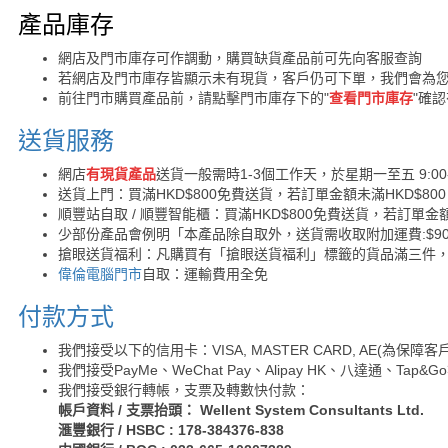
購買須知
產品庫存
網店及門市庫存可作調動，購買缺貨產品前可先向客服查詢
若網店及門市庫存皆顯示未有現貨，客戶仍可下單，我們會為
前往門市購買產品前，請點擊門市庫存下的"
查看門市庫存
"確
送貨服務
網店
有現貨產品
送貨一般需時1-3個工作天，於星期一至五 9:00
送貨上門：買滿HKD$800免費送貨，若訂單金額未滿HKD$80
順豐站自取 / 順豐智能櫃：買滿HKD$800免費送貨，若訂單金額
少部份產品會例明「本產品除自取外，送貨需收取附加運費:$90 /
搶眼送貨福利：凡購買有「搶眼送貨福利」標籤的貨品滿三件
偉倫電腦門市
自取：運輸費用全免
付款方式
我們接受以下的信用卡：VISA, MASTER CARD, AE(為
我們接受PayMe、WeChat Pay、Alipay HK、八達通、Tap
我們接受銀行轉帳，支票及轉數快付款：
帳戶資料 / 支票抬頭： Wellent System Consultants Ltd.
滙豐銀行 / HSBC : 178-384376-838