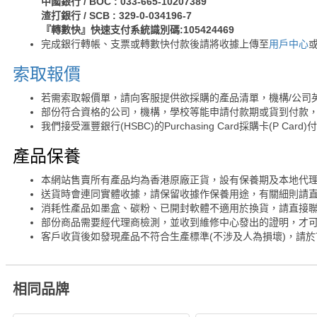
中國銀行 / BOC : 033-665-10207389
渣打銀行 / SCB : 329-0-034196-7
『轉數快』快速支付系統識別碼:105424469
完成銀行轉帳、支票或轉數快付款後請將收據上傳至
用戶中心
索取報價
若需索取報價單，請向客服提供欲採購的產品清單，機構/公司
部份符合資格的公司，機構，學校等能申請付款期或貨到付款，
我們接受滙豐銀行(HSBC)的Purchasing Card採購卡(P Card)
產品保養
本網站售賣所有產品均為香港原廠正貨，設有保養期及本地代
送貨時會連同實體收據，請保留收據作保養用途，有關細則請
消耗性產品如墨盒、碳粉、已開封軟體不適用於換貨，請直接
部份商品需要經代理商檢測，並收到維修中心發出的證明，才
客戶收貨後如發現產品不符合生產標準(不涉及人為損壞)，請於
相同品牌