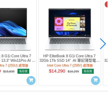
今
8 G1i Core Ultra 7 
HP EliteBook 8 G1i Core Ultra 7 
HP
13.3" Win11Pro AI 筆
32Gb 1Tb SSD 14"  AI 筆記簿型電腦 
32G
C20G9PT#AB5
#D83PMPT#AB5
Ultra 7 (255U) 處理器
Intel Core Ultra 7 (258V) 處理器
0
$14,290
$15,839
有存貨
$16,299
有存貨