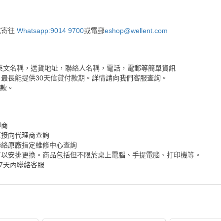
或寄往
Whatsapp:9014 9700
或電郵
eshop@wellent.com
英文名稱，送貨地址，聯絡人名稱，電話，電郵等簡單資訊
最長能提供30天信貸付款期。詳情請向我們客服查詢。
付款。
理商
直接向代理商查詢
聯絡原廠指定維修中心查詢
可以安排更換。商品包括但不限於桌上電腦、手提電腦、打印機等。
7天內聯絡客服